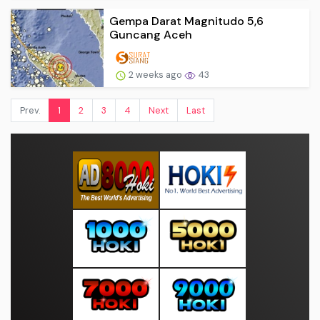
Gempa Darat Magnitudo 5,6
Guncang Aceh
2 weeks ago
43
Prev.
1
2
3
4
Next
Last