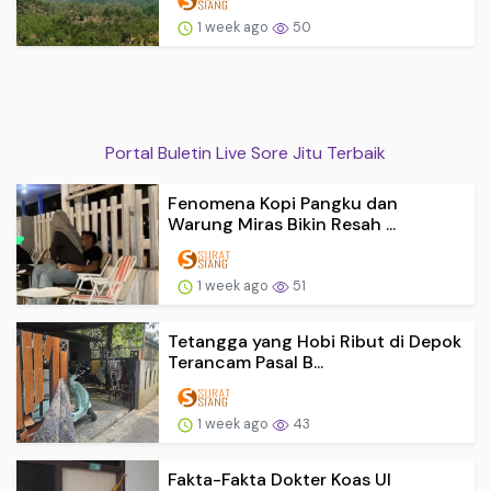
1 week ago
50
Portal Buletin Live Sore Jitu Terbaik
Fenomena Kopi Pangku dan
Warung Miras Bikin Resah ...
1 week ago
51
Tetangga yang Hobi Ribut di Depok
Terancam Pasal B...
1 week ago
43
Fakta-Fakta Dokter Koas UI