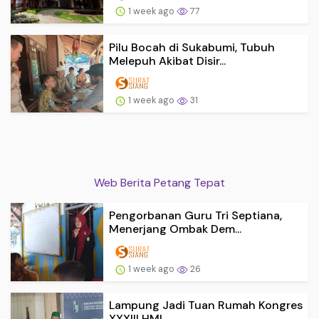
1 week ago
77
Pilu Bocah di Sukabumi, Tubuh
Melepuh Akibat Disir...
1 week ago
31
Web Berita Petang Tepat
Pengorbanan Guru Tri Septiana,
Menerjang Ombak Dem...
1 week ago
26
Lampung Jadi Tuan Rumah Kongres
XXXIII HMI