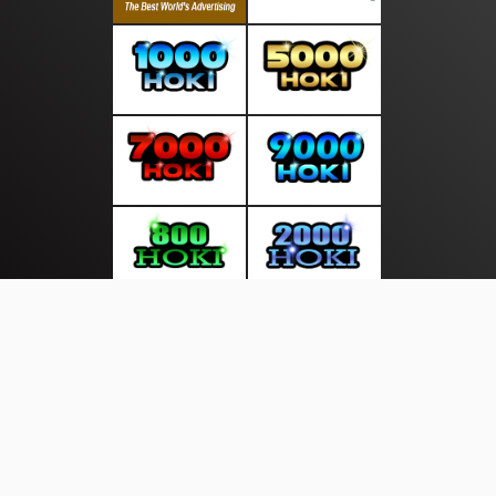
About Us
·
Contact Us
·
Terms & Conditions
·