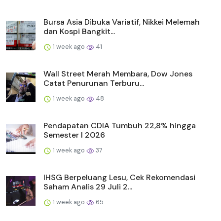
Bursa Asia Dibuka Variatif, Nikkei Melemah
dan Kospi Bangkit...
1 week ago
41
Wall Street Merah Membara, Dow Jones
Catat Penurunan Terburu...
1 week ago
48
Pendapatan CDIA Tumbuh 22,8% hingga
Semester I 2026
1 week ago
37
IHSG Berpeluang Lesu, Cek Rekomendasi
Saham Analis 29 Juli 2...
1 week ago
65