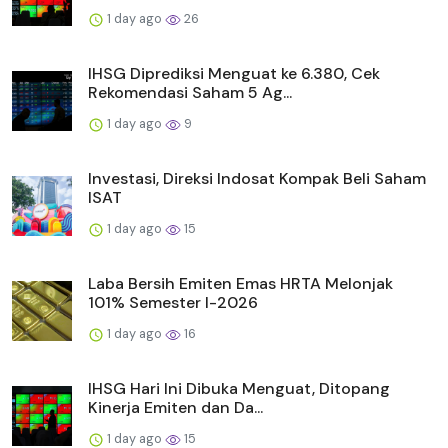
1 day ago
26
IHSG Diprediksi Menguat ke 6.380, Cek
Rekomendasi Saham 5 Ag...
1 day ago
9
Investasi, Direksi Indosat Kompak Beli Saham
ISAT
1 day ago
15
Laba Bersih Emiten Emas HRTA Melonjak
101% Semester I-2026
1 day ago
16
IHSG Hari Ini Dibuka Menguat, Ditopang
Kinerja Emiten dan Da...
1 day ago
15