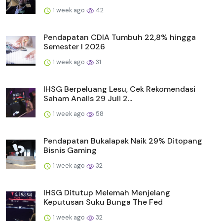
1 week ago
42
Pendapatan CDIA Tumbuh 22,8% hingga
Semester I 2026
1 week ago
31
IHSG Berpeluang Lesu, Cek Rekomendasi
Saham Analis 29 Juli 2...
1 week ago
58
Pendapatan Bukalapak Naik 29% Ditopang
Bisnis Gaming
1 week ago
32
IHSG Ditutup Melemah Menjelang
Keputusan Suku Bunga The Fed
1 week ago
32