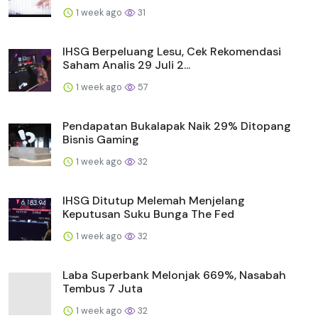
1 week ago
31
IHSG Berpeluang Lesu, Cek Rekomendasi
Saham Analis 29 Juli 2...
1 week ago
57
Pendapatan Bukalapak Naik 29% Ditopang
Bisnis Gaming
1 week ago
32
IHSG Ditutup Melemah Menjelang
Keputusan Suku Bunga The Fed
1 week ago
32
Laba Superbank Melonjak 669%, Nasabah
Tembus 7 Juta
1 week ago
32