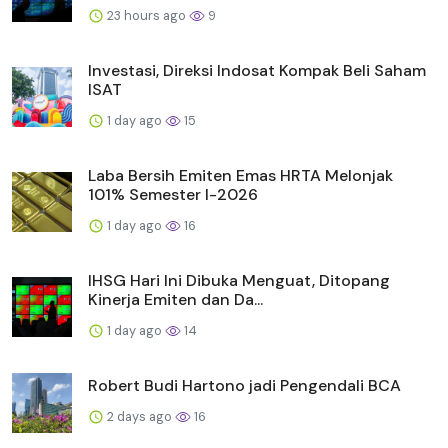
23 hours ago
9
Investasi, Direksi Indosat Kompak Beli Saham
ISAT
1 day ago
15
Laba Bersih Emiten Emas HRTA Melonjak
101% Semester I-2026
1 day ago
16
IHSG Hari Ini Dibuka Menguat, Ditopang
Kinerja Emiten dan Da...
1 day ago
14
Robert Budi Hartono jadi Pengendali BCA
2 days ago
16