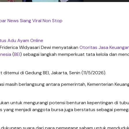
ar News Siang Viral Non Stop
itus Adu Ayam Online
Friderica Widyasari Dewi menyatakan
Otoritas Jasa Keuanga
onesia
(
BEI
) sebagai langkah memperkuat tata kelola dan me
t ditemui di Gedung BEI, Jakarta, Senin (11/5/2026).
si masih berlangsung antara pemerintah, Kementerian Keuan
rlukan untuk mengurangi potensi benturan kepentingan di tub
tas yang menjadi anggota bursa juga berstatus sebagai peme
h dukungan suara dari para pemegang saham untuk menduduk