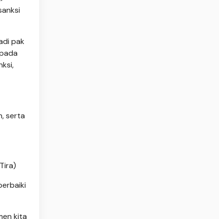
sanksi
adi pak
epada
ksi,
, serta
Tira)
perbaiki
men kita