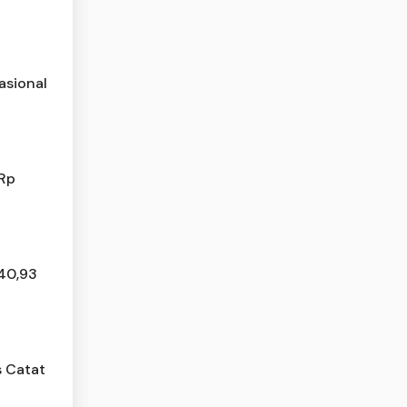
asional
 Rp
 40,93
 Catat