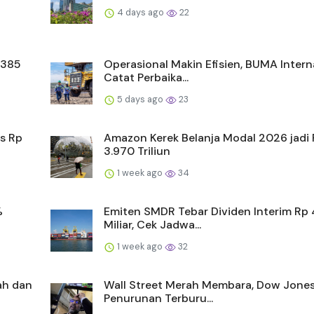
4 days ago
22
 385
Operasional Makin Efisien, BUMA Intern
Catat Perbaika...
5 days ago
23
s Rp
Amazon Kerek Belanja Modal 2026 jadi
3.970 Triliun
1 week ago
34
%
Emiten SMDR Tebar Dividen Interim Rp
Miliar, Cek Jadwa...
1 week ago
32
mah dan
Wall Street Merah Membara, Dow Jones
Penurunan Terburu...