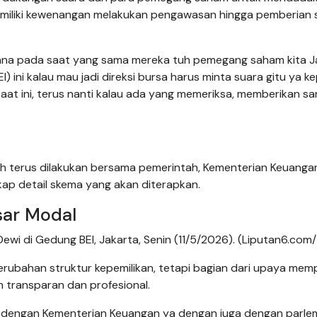
ga memiliki kewenangan melakukan pengawasan hingga pemberian 
mana pada saat yang sama mereka tuh pemegang saham kita J
I) ini kalau mau jadi direksi bursa harus minta suara gitu ya k
saat ini, terus nanti kalau ada yang memeriksa, memberikan san
 terus dilakukan bersama pemerintah, Kementerian Keuangan
ap detail skema yang akan diterapkan.
sar Modal
ewi di Gedung BEI, Jakarta, Senin (11/5/2026). (Liputan6.com/
erubahan struktur kepemilikan, tetapi bagian dari upaya mem
h transparan dan profesional.
h dengan Kementerian Keuangan ya dengan juga dengan parle