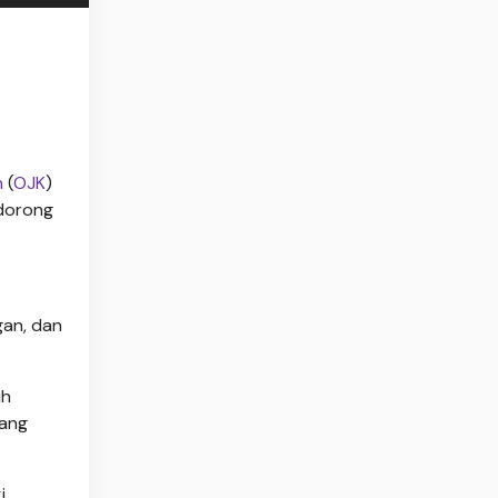
n
(
OJK
)
ndorong
gan, dan
uh
gang
i