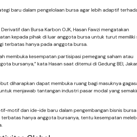
rategi baru dalam pengelolaan bursa agar lebih adaptif terhad
 Derivatif dan Bursa Karbon OJK, Hasan Fawzi mengatakan
an kepada pihak di luar anggota bursa untuk turut memiliki
lagi terbatas hanya pada anggota bursa.
dalah membuka kesempatan partisipasi pemegang saham atau
nggota bursanya,” kata Hasan saat ditemui di Gedung BEI, Jakar
sebut diharapkan dapat membuka ruang bagi masuknya gagas
g untuk menjawab tantangan industri pasar modal yang semaki
motif-motif dan ide-ide baru dalam pengembangan bisnis bursa 
n terbatas hanya anggota bursanya, tentu kesempatan mele
a.