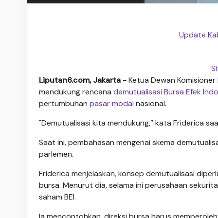
Update Kab
S
Liputan6.com, Jakarta -
Ketua Dewan Komisioner 
mendukung rencana
demutualisasi
Bursa Efek Ind
pertumbuhan
pasar modal
nasional.
"Demutualisasi kita mendukung,” kata Friderica saa
Saat ini, pembahasan mengenai skema demutualisa
parlemen.
Friderica menjelaskan, konsep demutualisasi dipe
bursa. Menurut dia, selama ini perusahaan sekuri
saham BEI.
Ia mencontohkan, direksi bursa harus memperole