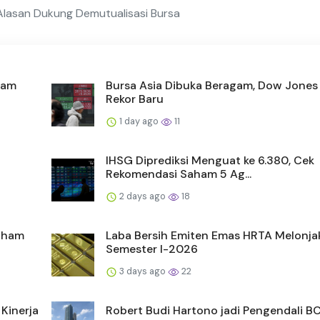
lasan Dukung Demutualisasi Bursa
aham
Bursa Asia Dibuka Beragam, Dow Jones
Rekor Baru
1 day ago
11
IHSG Diprediksi Menguat ke 6.380, Cek
Rekomendasi Saham 5 Ag...
2 days ago
18
Saham
Laba Bersih Emiten Emas HRTA Melonja
Semester I-2026
3 days ago
22
Kinerja
Robert Budi Hartono jadi Pengendali B