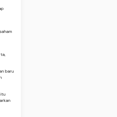
ap
 saham
ta,
an baru
n
itu
barkan