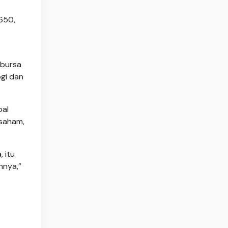
.650,
 bursa
gi dan
bal
 saham,
 itu
nnya,”