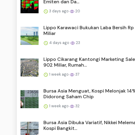
Emiten dan Da...
3 days ago
20
Lippo Karawaci Bukukan Laba Bersih Rp
Miliar
4 days ago
23
Lippo Cikarang Kantongi Marketing Sale
902 Miliar, Rumah...
1 week ago
37
Bursa Asia Menguat, Kospi Melonjak 14
Didorong Saham Chip
1 week ago
32
Bursa Asia Dibuka Variatif, Nikkei Mele
Kospi Bangkit...