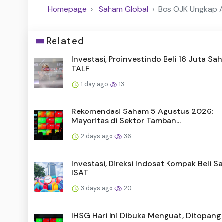
Homepage
Saham Global
Bos OJK Ungkap A
Related
Investasi, Proinvestindo Beli 16 Juta S
TALF
1 day ago
13
Rekomendasi Saham 5 Agustus 2026:
Mayoritas di Sektor Tamban...
2 days ago
36
Investasi, Direksi Indosat Kompak Beli 
ISAT
3 days ago
20
IHSG Hari Ini Dibuka Menguat, Ditopang 