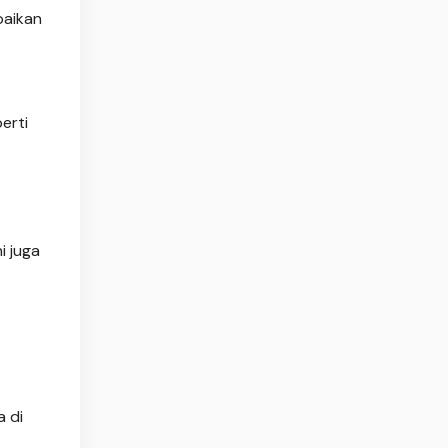
paikan
erti
i juga
 di