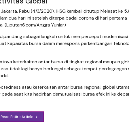
ivitas Global
Jakarta, Rabu (4/3/2020). IHSG kembali ditutup Melesat ke 5
m dua hari ini setelah diterpa badai corona di hari pertama
a. (Liputan6.com/Angga Yuniar)
ga dipandang sebagai langkah untuk mempercepat modernisasi
erkuat kapasitas bursa dalam merespons perkembangan teknolo
tnya keterkaitan antar bursa di tingkat regional maupun glo
ursa tidak lagi hanya berfungsi sebagai tempat perdagangan
odal.
tedness atau keterkaitan antar bursa regional, global utama,
 pada saat kita hadirkan demutualisasi bursa efek ini ke depa
Read Entire Article