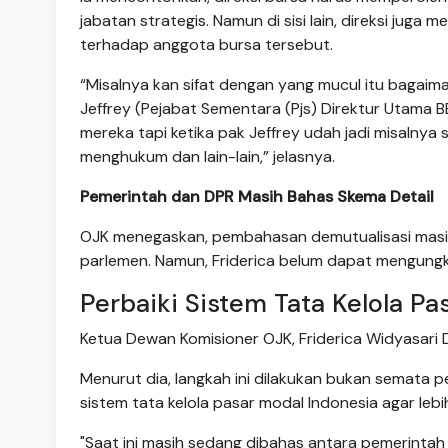
jabatan strategis. Namun di sisi lain, direksi ju
terhadap anggota bursa tersebut.
“Misalnya kan sifat dengan yang mucul itu bagai
Jeffrey (Pejabat Sementara (Pjs) Direktur Utama BE
mereka tapi ketika pak Jeffrey udah jadi misalnya 
menghukum dan lain-lain,” jelasnya.
Pemerintah dan DPR Masih Bahas Skema Detail
OJK menegaskan, pembahasan demutualisasi masih
parlemen. Namun, Friderica belum dapat mengungk
Perbaiki Sistem Tata Kelola Pa
Ketua Dewan Komisioner OJK, Friderica Widyasari D
Menurut dia, langkah ini dilakukan bukan semata p
sistem tata kelola pasar modal Indonesia agar lebi
"Saat ini masih sedang dibahas antara pemerinta