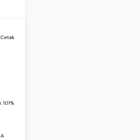
 Cetak
k 101%
CA