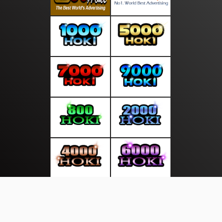
About Us
·
Contact Us
·
Terms & Conditions
·