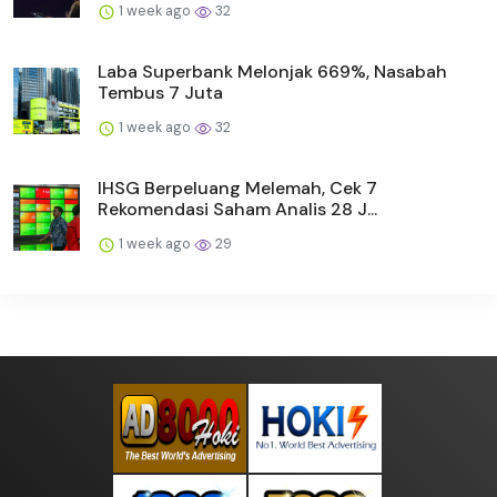
1 week ago
32
Laba Superbank Melonjak 669%, Nasabah
Tembus 7 Juta
1 week ago
32
IHSG Berpeluang Melemah, Cek 7
Rekomendasi Saham Analis 28 J...
1 week ago
29