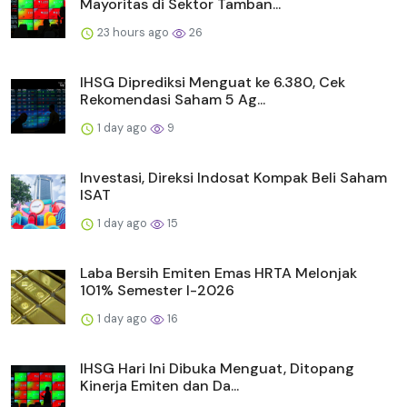
Mayoritas di Sektor Tamban...
23 hours ago
26
IHSG Diprediksi Menguat ke 6.380, Cek
Rekomendasi Saham 5 Ag...
1 day ago
9
Investasi, Direksi Indosat Kompak Beli Saham
ISAT
1 day ago
15
Laba Bersih Emiten Emas HRTA Melonjak
101% Semester I-2026
1 day ago
16
IHSG Hari Ini Dibuka Menguat, Ditopang
Kinerja Emiten dan Da...