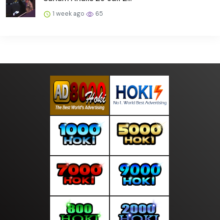
1 week ago
65