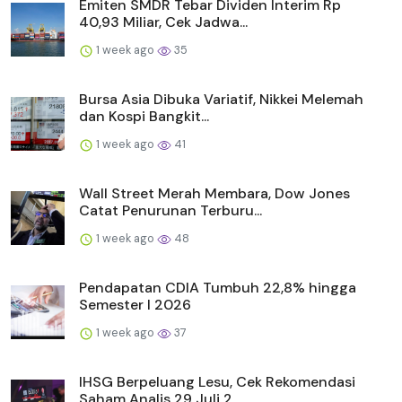
Emiten SMDR Tebar Dividen Interim Rp
40,93 Miliar, Cek Jadwa...
1 week ago
35
Bursa Asia Dibuka Variatif, Nikkei Melemah
dan Kospi Bangkit...
1 week ago
41
Wall Street Merah Membara, Dow Jones
Catat Penurunan Terburu...
1 week ago
48
Pendapatan CDIA Tumbuh 22,8% hingga
Semester I 2026
1 week ago
37
IHSG Berpeluang Lesu, Cek Rekomendasi
Saham Analis 29 Juli 2...