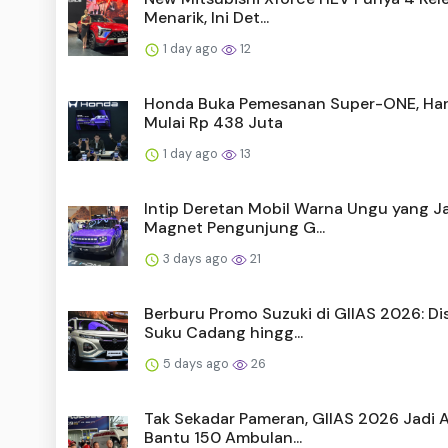
Menarik, Ini Det...
1 day ago
12
Honda Buka Pemesanan Super-ONE, Ha
Mulai Rp 438 Juta
1 day ago
13
Intip Deretan Mobil Warna Ungu yang J
Magnet Pengunjung G...
3 days ago
21
Berburu Promo Suzuki di GIIAS 2026: Di
Suku Cadang hingg...
5 days ago
26
Tak Sekadar Pameran, GIIAS 2026 Jadi 
Bantu 150 Ambulan...