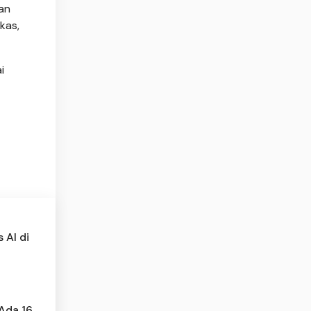
an
kas,
i
 AI di
 Ada 16