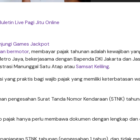
Buletin Live Pagi Jitu Online
njungi Games Jackpot
aan bermotor
, membayar pajak tahunan adalah kewajiban yan
a Metro Jaya, bekerjasama dengan Bapenda DKI Jakarta dan Ja
istrasi Manunggal Satu Atap atau
Samsat Keliling
.
si yang praktis bagi wajib pajak yang memiliki keterbatasan w
anan pengesahan Surat Tanda Nomor Kendaraan (STNK) tahun
ib pajak hanya perlu membawa dokumen dengan lengkap dan
erpanjangan STNK tahunan (pengesahan 1 tahun), dan tidak me