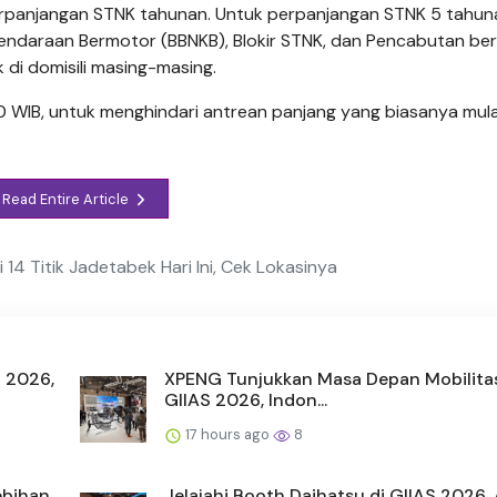
 perpanjangan STNK tahunan. Untuk perpanjangan STNK 5 tahun
a Kendaraan Bermotor (BBNKB), Blokir STNK, dan Pencabutan ber
di domisili masing-masing.
00 WIB, untuk menghindari antrean panjang yang biasanya mula
Read Entire Article
i 14 Titik Jadetabek Hari Ini, Cek Lokasinya
S 2026,
XPENG Tunjukkan Masa Depan Mobilitas
GIIAS 2026, Indon...
17 hours ago
8
ebihan
Jelajahi Booth Daihatsu di GIIAS 2026,