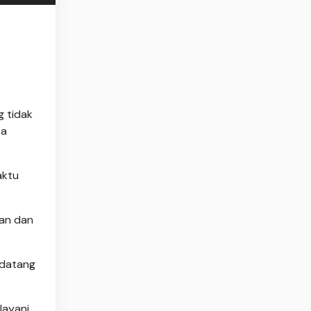
g tidak
sa
aktu
an dan
 datang
layani