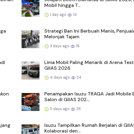
Mobil hingga T...
1 day ago
14
rga
Strategi Ban Ini Berbuah Manis, Penjua
Melonjak Tajam
3 days ago
18
adi
Lima Mobil Paling Menarik di Arena Test
GIIAS 2026
4 days ago
24
skon
Penampakan Isuzu TRAGA Jadi Mobile 
Salon di GIIAS 202...
5 days ago
28
Ajang
Isuzu Tampilkan Rumah Berjalan di GIIA
Kolaborasi den...