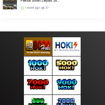
Paksa Siswi Lepas Jil...
1 week ago
37