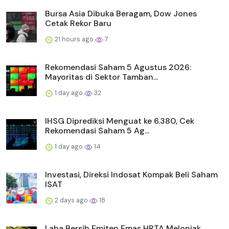
Bursa Asia Dibuka Beragam, Dow Jones
Cetak Rekor Baru
21 hours ago
7
Rekomendasi Saham 5 Agustus 2026:
Mayoritas di Sektor Tamban...
1 day ago
32
IHSG Diprediksi Menguat ke 6.380, Cek
Rekomendasi Saham 5 Ag...
1 day ago
14
Investasi, Direksi Indosat Kompak Beli Saham
ISAT
2 days ago
18
Laba Bersih Emiten Emas HRTA Melonjak