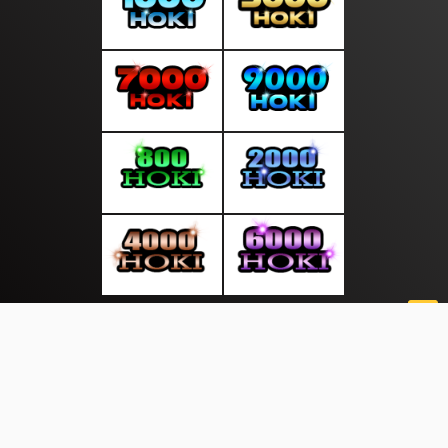
About Us
·
Contact Us
·
Terms & Conditions
·
© suratsiang.com 2026. All rights are reserved
Saham |
Regional |
Otomotif |