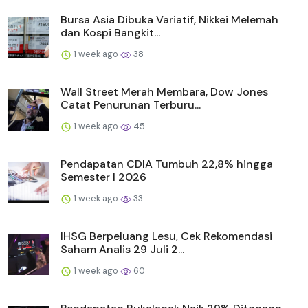
Bursa Asia Dibuka Variatif, Nikkei Melemah
dan Kospi Bangkit...
1 week ago
38
Wall Street Merah Membara, Dow Jones
Catat Penurunan Terburu...
1 week ago
45
Pendapatan CDIA Tumbuh 22,8% hingga
Semester I 2026
1 week ago
33
IHSG Berpeluang Lesu, Cek Rekomendasi
Saham Analis 29 Juli 2...
1 week ago
60