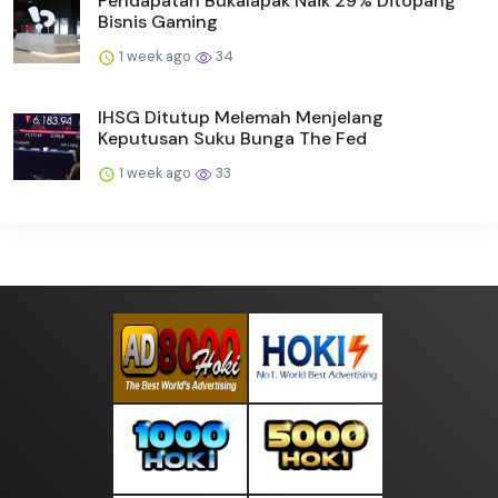
Pendapatan Bukalapak Naik 29% Ditopang
Bisnis Gaming
1 week ago
34
IHSG Ditutup Melemah Menjelang
Keputusan Suku Bunga The Fed
1 week ago
33