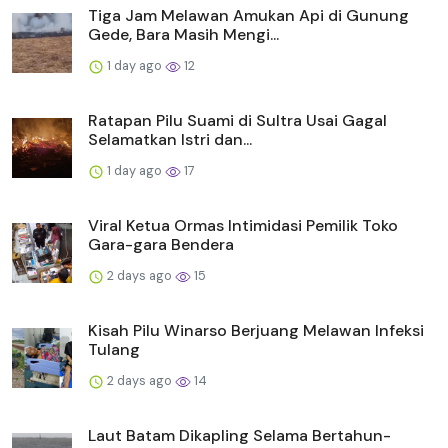
Tiga Jam Melawan Amukan Api di Gunung
Gede, Bara Masih Mengi...
1 day ago
12
Ratapan Pilu Suami di Sultra Usai Gagal
Selamatkan Istri dan...
1 day ago
17
Viral Ketua Ormas Intimidasi Pemilik Toko
Gara-gara Bendera
2 days ago
15
Kisah Pilu Winarso Berjuang Melawan Infeksi
Tulang
2 days ago
14
Laut Batam Dikapling Selama Bertahun-