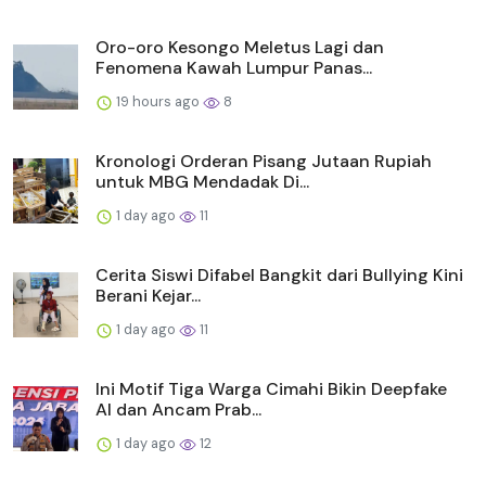
Oro-oro Kesongo Meletus Lagi dan
Fenomena Kawah Lumpur Panas...
19 hours ago
8
Kronologi Orderan Pisang Jutaan Rupiah
untuk MBG Mendadak Di...
1 day ago
11
Cerita Siswi Difabel Bangkit dari Bullying Kini
Berani Kejar...
1 day ago
11
Ini Motif Tiga Warga Cimahi Bikin Deepfake
AI dan Ancam Prab...
1 day ago
12