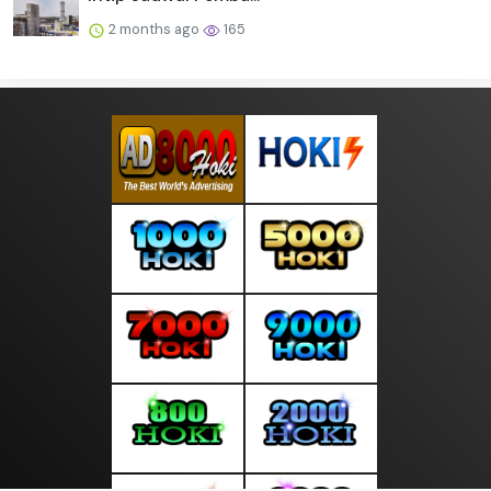
2 months ago
165