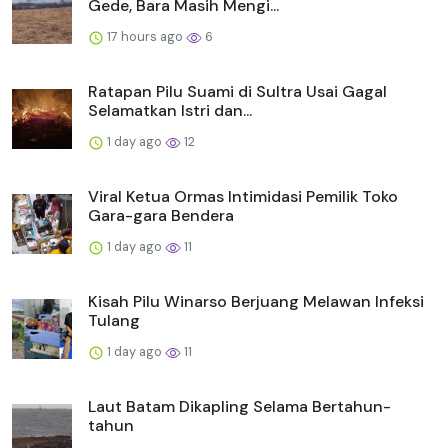
Gede, Bara Masih Mengi...
17 hours ago
6
Ratapan Pilu Suami di Sultra Usai Gagal
Selamatkan Istri dan...
1 day ago
12
Viral Ketua Ormas Intimidasi Pemilik Toko
Gara-gara Bendera
1 day ago
11
Kisah Pilu Winarso Berjuang Melawan Infeksi
Tulang
1 day ago
11
Laut Batam Dikapling Selama Bertahun-
tahun