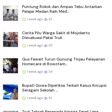
Puntung Rokok dan Ampas Tebu Antarkan
Pelajar Medan Raih Med...
1 week ago
32
Cerita Pilu Warga Sakit di Mojokerto
Dievakuasi Pakai Truk
1 week ago
30
Gus Fawait Turun Gunung Tinjau Pelayanan
Homecare di Rowotam...
1 week ago
34
Bupati Gowa Diperiksa Terkait Kasus Korupsi
Seragam Sekolah ...
1 week ago
33
Truk Tabrak Pesepeda hingga Seret Lima