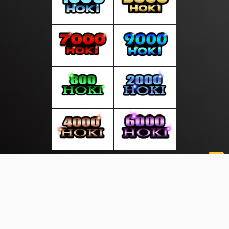
About Us
·
Contact Us
·
Terms & Conditions
·
© suratsiang.com 2026. All rights are reserved
Saham |
Regional |
Otomotif |