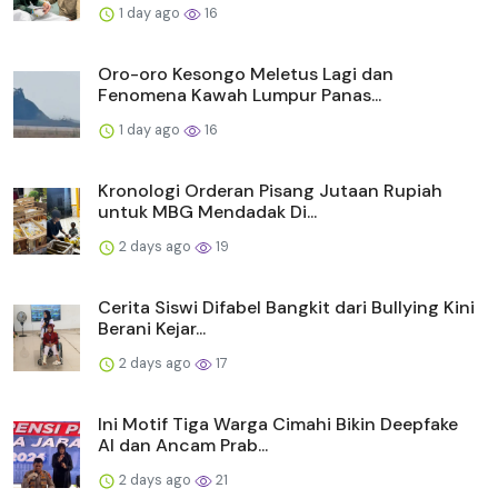
1 day ago
16
Oro-oro Kesongo Meletus Lagi dan
Fenomena Kawah Lumpur Panas...
1 day ago
16
Kronologi Orderan Pisang Jutaan Rupiah
untuk MBG Mendadak Di...
2 days ago
19
Cerita Siswi Difabel Bangkit dari Bullying Kini
Berani Kejar...
2 days ago
17
Ini Motif Tiga Warga Cimahi Bikin Deepfake
AI dan Ancam Prab...
2 days ago
21