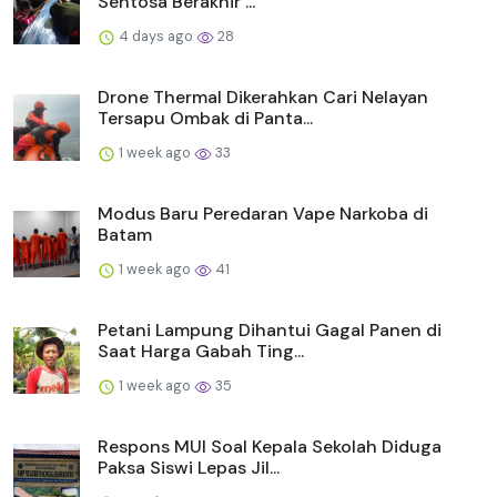
Sentosa Berakhir ...
4 days ago
28
Drone Thermal Dikerahkan Cari Nelayan
Tersapu Ombak di Panta...
1 week ago
33
Modus Baru Peredaran Vape Narkoba di
Batam
1 week ago
41
Petani Lampung Dihantui Gagal Panen di
Saat Harga Gabah Ting...
1 week ago
35
Respons MUI Soal Kepala Sekolah Diduga
Paksa Siswi Lepas Jil...