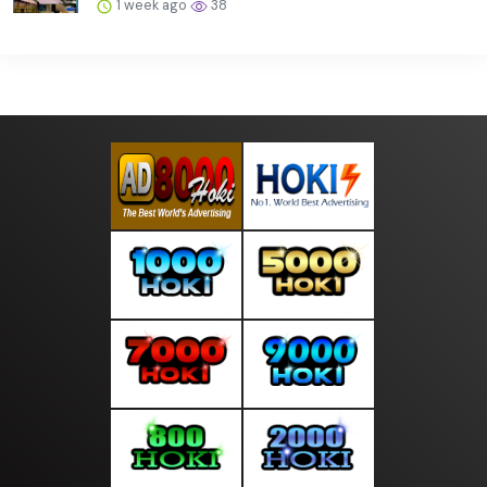
1 week ago
38