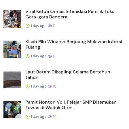
Viral Ketua Ormas Intimidasi Pemilik Toko
Gara-gara Bendera
1 day ago
11
Kisah Pilu Winarso Berjuang Melawan Infeksi
Tulang
1 day ago
11
Laut Batam Dikapling Selama Bertahun-
tahun
1 day ago
15
Pamit Nonton Voli, Pelajar SMP Ditemukan
Tewas di Waduk Gren...
1 day ago
14