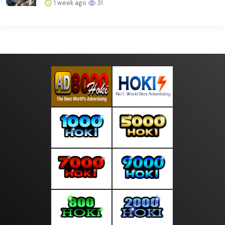
1 week ago
31