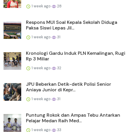
1 week ago
28
Respons MUI Soal Kepala Sekolah Diduga
Paksa Siswi Lepas Jil...
1 week ago
31
Kronologi Gardu Induk PLN Kemalingan, Rugi
Rp 3 Miliar
1 week ago
32
JPU Beberkan Detik-detik Polisi Senior
Aniaya Junior di Kepr...
1 week ago
31
Puntung Rokok dan Ampas Tebu Antarkan
Pelajar Medan Raih Med...
1 week ago
33