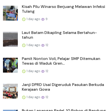
Kisah Pilu Winarso Berjuang Melawan Infeksi
Tulang
1 day ago
9
Laut Batam Dikapling Selama Bertahun-
tahun
1 day ago
12
Pamit Nonton Voli, Pelajar SMP Ditemukan
Tewas di Waduk Gren...
1 day ago
12
Janji DPRD Usai Digeruduk Pasukan Berkuda
Kerajaan Gowa
1 day ago
12
Bukan Lapangan Padel, 10 Pohon di Bandung