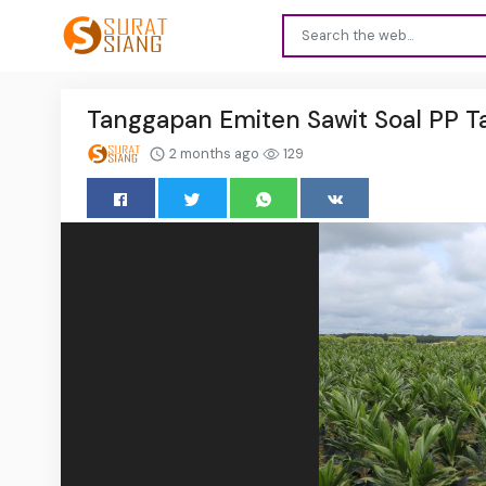
Tanggapan Emiten Sawit Soal PP T
2 months ago
129