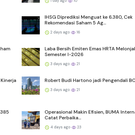
1 day ago
10
IHSG Diprediksi Menguat ke 6.380, Cek
Rekomendasi Saham 5 Ag...
2 days ago
16
Saham
Laba Bersih Emiten Emas HRTA Melonja
Semester I-2026
3 days ago
21
Kinerja
Robert Budi Hartono jadi Pengendali B
3 days ago
21
 385
Operasional Makin Efisien, BUMA Intern
Catat Perbaika...
4 days ago
23