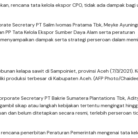
pkan, rencana tata kelola ekspor CPO, tidak ada dampak bagi
rate Secretary PT Salim Ivomas Pratama Tbk, Meyke Ayunin
n PP Tata Kelola Ekspor Sumber Daya Alam serta peraturan
menyampaikan dampak serta strategi perseroan dalam memit
nan kelapa sawit di Sampoiniet, provinsi Aceh (7/3/2021). K
ki produksi terbesar di Kabupaten Aceh. (AFP Photo/Chaide
orporate Secretary PT Bakrie Sumatera Plantations Tbk, Adit
ambil sikap atau langkah kebijakan tertentu mengingat hingga
 dan belum ditetapkan secara resmi, terlebih perseroan ti
rencana penerbitan Peraturan Pemerintah mengenai tata kel