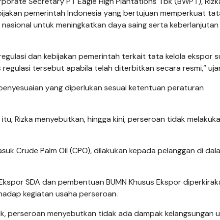
porate Secretary PT Eagle High Plantations Tbk (BWPT), Rizk
bijakan pemerintah Indonesia yang bertujuan memperkuat tata
asional untuk meningkatkan daya saing serta keberlanjutan 
ulasi dan kebijakan pemerintah terkait tata kelola ekspor 
regulasi tersebut apabila telah diterbitkan secara resmi,” ujar
penyesuaian yang diperlukan sesuai ketentuan peraturan
tu, Rizka menyebutkan, hingga kini, perseroan tidak melakuk
suk Crude Palm Oil (CPO), dilakukan kepada pelanggan di dal
a Ekspor SDA dan pembentuan BUMN Khusus Ekspor diperkirak
hadap kegiatan usaha perseroan.
tik, perseroan menyebutkan tidak ada dampak kelangsungan u