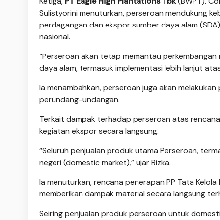
Ketiga,
PT Eagle High Plantations Tbk
(BWPT). Cor
Sulistyorini menuturkan, perseroan mendukung ke
perdagangan dan ekspor sumber daya alam (SDA) n
nasional.
“Perseroan akan tetap memantau perkembangan reg
daya alam, termasuk implementasi lebih lanjut atas 
Ia menambahkan, perseroan juga akan melakukan 
perundang-undangan.
Terkait dampak terhadap perseroan atas rencana i
kegiatan ekspor secara langsung.
“Seluruh penjualan produk utama Perseroan, terma
negeri (domestic market),” ujar Rizka.
Ia menuturkan, rencana penerapan PP Tata Kelol
memberikan dampak material secara langsung ter
Seiring penjualan produk perseroan untuk domes