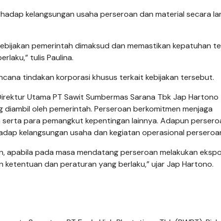
rhadap kelangsungan usaha perseroan dan material secara l
ebijakan pemerintah dimaksud dan memastikan kepatuhan t
aku,” tulis Paulina.
ncana tindakan korporasi khusus terkait kebijakan tersebut.
irektur Utama PT Sawit Sumbermas Sarana Tbk Jap Hartono
g diambil oleh pemerintah. Perseroan berkomitmen menjaga
 serta para pemangkut kepentingan lainnya. Adapun persero
adap kelangsungan usaha dan kegiatan operasional perseroa
mun, apabila pada masa mendatang perseroan melakukan ekspo
n ketentuan dan peraturan yang berlaku,” ujar Jap Hartono.