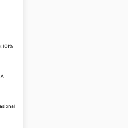
k 101%
CA
asional