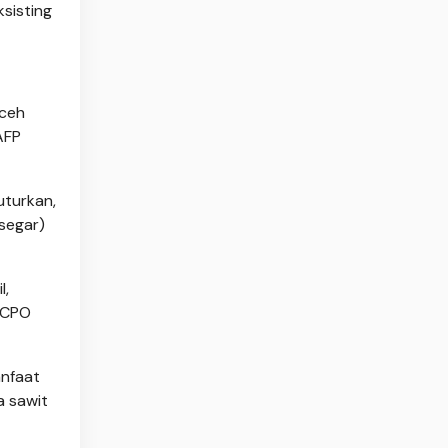
sisting
Aceh
AFP
uturkan,
 segar)
l,
i CPO
anfaat
a sawit