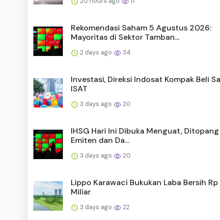
20 hours ago
11
Rekomendasi Saham 5 Agustus 2026:
Mayoritas di Sektor Tamban...
2 days ago
34
Investasi, Direksi Indosat Kompak Beli 
ISAT
3 days ago
20
IHSG Hari Ini Dibuka Menguat, Ditopang 
Emiten dan Da...
3 days ago
20
Lippo Karawaci Bukukan Laba Bersih Rp
Miliar
3 days ago
22