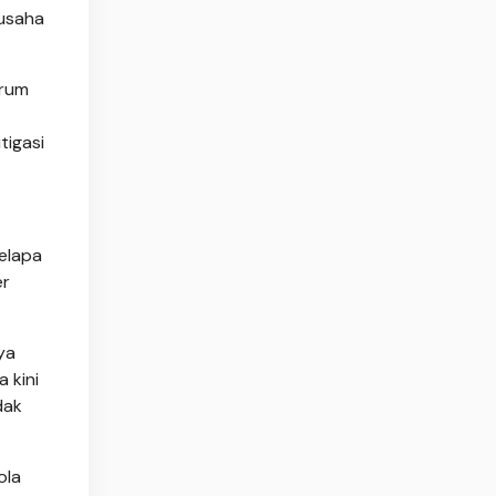
 usaha
grum
igasi
elapa
er
ya
 kini
dak
ola