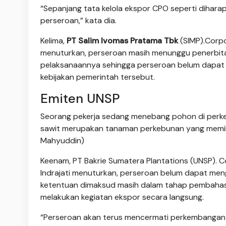
“Sepanjang tata kelola ekspor CPO seperti dihara
perseroan,” kata dia.
Kelima,
PT Salim Ivomas Pratama Tbk
(SIMP).Corpo
menuturkan, perseroan masih menunggu penerbita
pelaksanaannya sehingga perseroan belum dapat 
kebijakan pemerintah tersebut.
Emiten UNSP
Seorang pekerja sedang menebang pohon di perkebu
sawit merupakan tanaman perkebunan yang memili
Mahyuddin)
Keenam, PT Bakrie Sumatera Plantations (UNSP). C
Indrajati menuturkan, perseroan belum dapat meng
ketentuan dimaksud masih dalam tahap pembahasan
melakukan kegiatan ekspor secara langsung.
“Perseroan akan terus mencermati perkembangan 