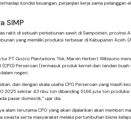
erhadap kondisi keuangan, perjanjian kerja sama pelanggan ek
ga SIMP
s rakit di sebuah perkebunan sawit di Sampoiniet, provinsi 
ebunan yang memiliki produksi terbesar di Kabupaten Aceh. (
ktur PT Gozco Plantations Tbk, Marvin Herbert Wibisono men
oil (CPO) Perseroan (termasuk produk kernel dan tandan buah
dalam negeri.
sikan, dan dengan skala usaha CPO Perseroan yang masih keci
O 2025 sekitar 43 ribu ton dibanding 51,66 juta ton produks
a pasar domestik,” ujar dia.
aya alam terutama CPO yang akan dijalankan akan memberi m
ha swasta serta masyarakat melalui pertumbuhan bisnis kelap