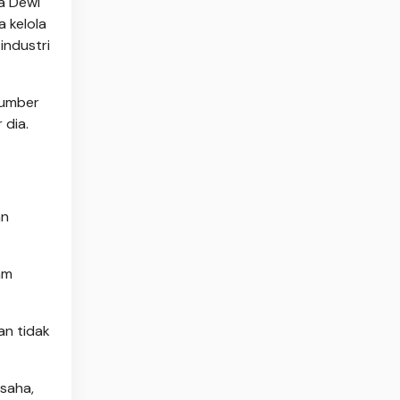
a Dewi
 kelola
industri
sumber
 dia.
an
am
an tidak
saha,