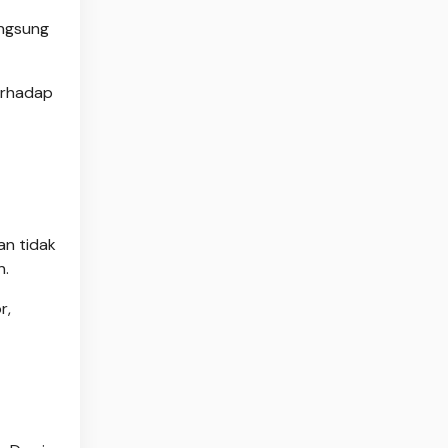
angsung
erhadap
an tidak
n.
r,