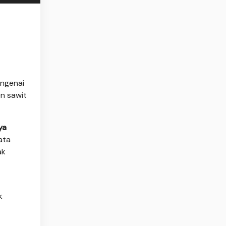
engenai
en sawit
ya
ata
ak
k