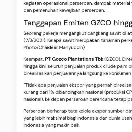
kegiatan operasional perseroan, dampak material t
dan pemenuhan kewajiban perseroan.
Tanggapan Emiten GZCO hing
Seorang pekerja mengangkut cangkang sawit di ata
(7/3/2021). Kelapa sawit merupakan tanaman perk
Photo/Chaideer Mahyuddin)
Keempat,
PT Gozco Plantations Tbk
(GZCO). Dire
hingga kini, seluruh penjualan produk crude palm 
direalisasikan penjualannya langsung ke konsumen 
"Tidak ada penjualan ekspor yang pernah direalisa
kurang dari 1% dibandingkan nasional (produksi CP
nasional), ke depan perseroan berencana tetap pad
Perseroan berharap tata kelola ekspor sumber d
yang lebih maksimal bagi Indonesia dan dunia usa
Indonesia yang makin baik.