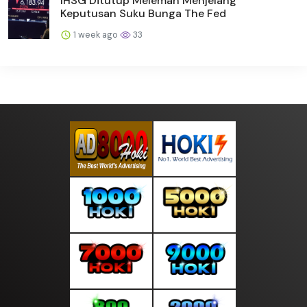
IHSG Ditutup Melemah Menjelang
Keputusan Suku Bunga The Fed
1 week ago
33