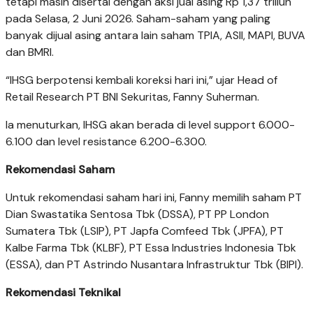
tetapi masih disertai dengan aksi jual asing Rp 1,37 triliun
pada Selasa, 2 Juni 2026. Saham-saham yang paling
banyak dijual asing antara lain saham TPIA, ASII, MAPI, BUVA
dan BMRI.
“IHSG berpotensi kembali koreksi hari ini,” ujar Head of
Retail Research PT BNI Sekuritas, Fanny Suherman.
Ia menuturkan, IHSG akan berada di level support 6.000-
6.100 dan level resistance 6.200-6.300.
Rekomendasi Saham
Untuk rekomendasi saham hari ini, Fanny memilih saham PT
Dian Swastatika Sentosa Tbk (DSSA), PT PP London
Sumatera Tbk (LSIP), PT Japfa Comfeed Tbk (JPFA), PT
Kalbe Farma Tbk (KLBF), PT Essa Industries Indonesia Tbk
(ESSA), dan PT Astrindo Nusantara Infrastruktur Tbk (BIPI).
Rekomendasi Teknikal