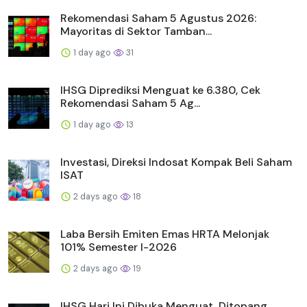
Rekomendasi Saham 5 Agustus 2026:
Mayoritas di Sektor Tamban...
1 day ago
31
IHSG Diprediksi Menguat ke 6.380, Cek
Rekomendasi Saham 5 Ag...
1 day ago
13
Investasi, Direksi Indosat Kompak Beli Saham
ISAT
2 days ago
18
Laba Bersih Emiten Emas HRTA Melonjak
101% Semester I-2026
2 days ago
19
IHSG Hari Ini Dibuka Menguat, Ditopang