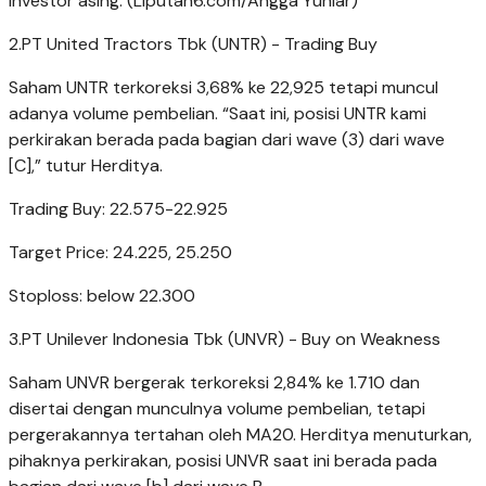
investor asing. (Liputan6.com/Angga Yuniar)
2.PT United Tractors Tbk (UNTR) - Trading Buy
Saham UNTR terkoreksi 3,68% ke 22,925 tetapi muncul
adanya volume pembelian. “Saat ini, posisi UNTR kami
perkirakan berada pada bagian dari wave (3) dari wave
[C],” tutur Herditya.
Trading Buy: 22.575-22.925
Target Price: 24.225, 25.250
Stoploss: below 22.300
3.PT Unilever Indonesia Tbk (UNVR) - Buy on Weakness
Saham UNVR bergerak terkoreksi 2,84% ke 1.710 dan
disertai dengan munculnya volume pembelian, tetapi
pergerakannya tertahan oleh MA20. Herditya menuturkan,
pihaknya perkirakan, posisi UNVR saat ini berada pada