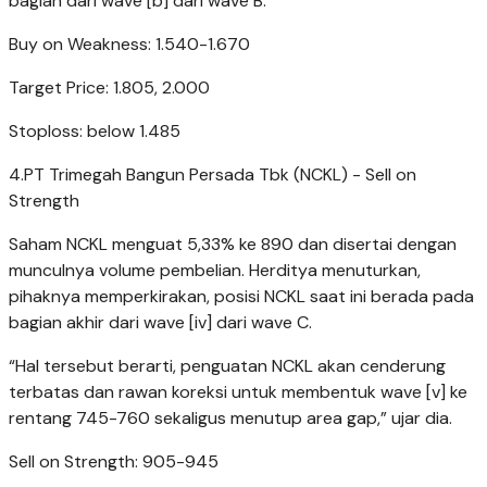
bagian dari wave [b] dari wave B.
Buy on Weakness: 1.540-1.670
Target Price: 1.805, 2.000
Stoploss: below 1.485
4.PT Trimegah Bangun Persada Tbk (NCKL) - Sell on
Strength
Saham NCKL menguat 5,33% ke 890 dan disertai dengan
munculnya volume pembelian. Herditya menuturkan,
pihaknya memperkirakan, posisi NCKL saat ini berada pada
bagian akhir dari wave [iv] dari wave C.
“Hal tersebut berarti, penguatan NCKL akan cenderung
terbatas dan rawan koreksi untuk membentuk wave [v] ke
rentang 745-760 sekaligus menutup area gap,” ujar dia.
Sell on Strength: 905-945