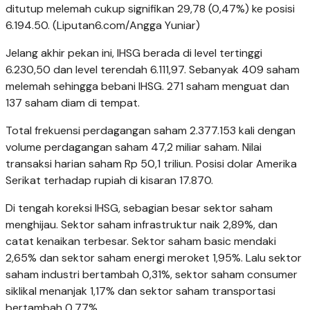
ditutup melemah cukup signifikan 29,78 (0,47%) ke posisi
6.194.50. (Liputan6.com/Angga Yuniar)
Jelang akhir pekan ini, IHSG berada di level tertinggi
6.230,50 dan level terendah 6.111,97. Sebanyak 409 saham
melemah sehingga bebani IHSG. 271 saham menguat dan
137 saham diam di tempat.
Total frekuensi perdagangan saham 2.377.153 kali dengan
volume perdagangan saham 47,2 miliar saham. Nilai
transaksi harian saham Rp 50,1 triliun. Posisi dolar Amerika
Serikat terhadap rupiah di kisaran 17.870.
Di tengah koreksi IHSG, sebagian besar sektor saham
menghijau. Sektor saham infrastruktur naik 2,89%, dan
catat kenaikan terbesar. Sektor saham basic mendaki
2,65% dan sektor saham energi meroket 1,95%. Lalu sektor
saham industri bertambah 0,31%, sektor saham consumer
siklikal menanjak 1,17% dan sektor saham transportasi
bertambah 0,77%.