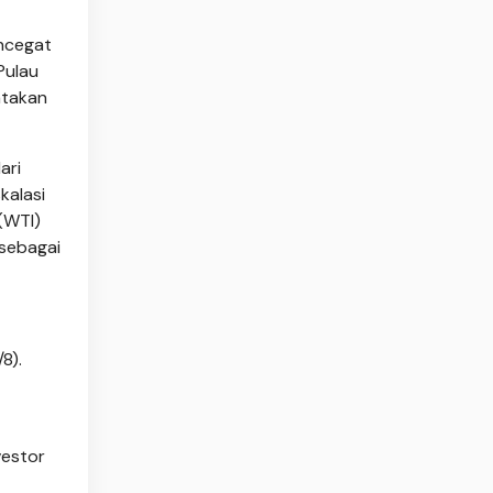
encegat
Pulau
atakan
ari
kalasi
 (WTI)
 sebagai
8).
vestor