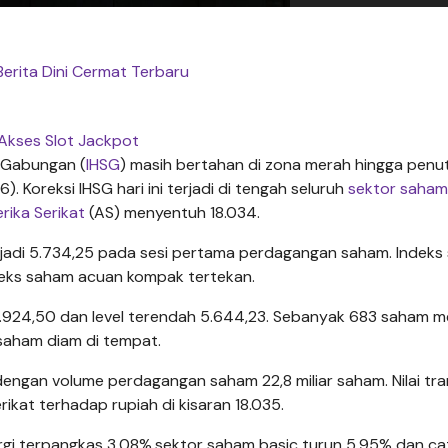
Berita Dini Cermat Terbaru
Akses Slot Jackpot
 Gabungan (
IHSG
) masih bertahan di zona merah hingga pen
. Koreksi IHSG hari ini terjadi di tengah seluruh
sektor saham
rika Serikat
(AS) menyentuh 18.034.
enjadi 5.734,25 pada sesi pertama perdagangan saham. Indek
ndeks saham acuan kompak tertekan.
i 5.924,50 dan level terendah 5.644,23. Sebanyak 683 saham 
saham diam di tempat.
dengan volume perdagangan saham 22,8 miliar saham. Nilai tra
erikat terhadap rupiah di kisaran 18.035.
rgi terpangkas 3,08%,sektor saham basic turun 5,95% dan ca