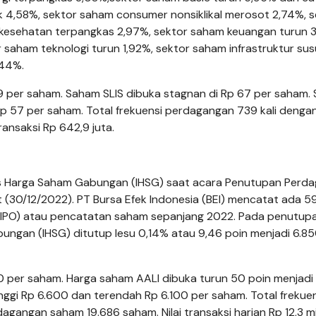
ok 4,58%, sektor saham consumer nonsiklikal merosot 2,74%, 
m kesehatan terpangkas 2,97%, sektor saham keuangan turun 
 saham teknologi turun 1,92%, sektor saham infrastruktur sus
,44%.
9 per saham. Saham SLIS dibuka stagnan di Rp 67 per saham.
 Rp 57 per saham. Total frekuensi perdagangan 739 kali denga
ansaksi Rp 642,9 juta.
ks Harga Saham Gabungan (IHSG) saat acara Penutupan Perd
t (30/12/2022). PT Bursa Efek Indonesia (BEI) mencatat ada 5
g (IPO) atau pencatatan saham sepanjang 2022. Pada penutup
ngan (IHSG) ditutup lesu 0,14% atau 9,46 poin menjadi 6.85
 per saham. Harga saham AALI dibuka turun 50 poin menjadi
nggi Rp 6.600 dan terendah Rp 6.100 per saham. Total frekue
angan saham 19.686 saham. Nilai transaksi harian Rp 12,3 mil