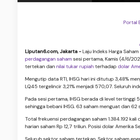
Portal 
Liputan6.com, Jakarta -
Laju Indeks Harga Saham
perdagangan saham
sesi pertama, Kamis (4/6/2026)
tertekan dan
nilai tukar rupiah
terhadap
dolar Ame
Mengutip data RTI, IHSG hari ini ditutup 3,48% m
LQ45 tergelincir 3,21% menjadi 570,07. Seluruh i
Pada sesi pertama, IHSG berada di level tertingg
sehingga bebani IHSG. 63 saham menguat dan 62 
Total frekuensi perdagangan saham 1.384.192 kali 
harian saham Rp 12,7 triliun. Posisi dolar Amerika S
Seluruh sektor saham tertekan. Sektor saham ene