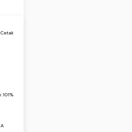
 Cetak
k 101%
CA