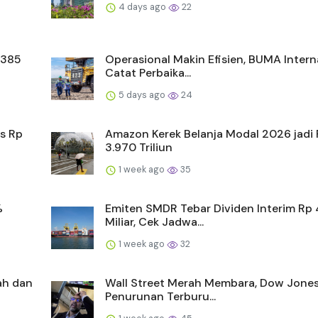
4 days ago
22
 385
Operasional Makin Efisien, BUMA Intern
Catat Perbaika...
5 days ago
24
s Rp
Amazon Kerek Belanja Modal 2026 jadi
3.970 Triliun
1 week ago
35
%
Emiten SMDR Tebar Dividen Interim Rp
Miliar, Cek Jadwa...
1 week ago
32
mah dan
Wall Street Merah Membara, Dow Jones
Penurunan Terburu...