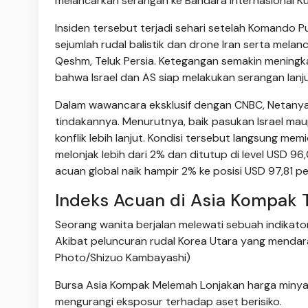
melancarkan serangan ke Bandara Internasional Ku
Insiden tersebut terjadi sehari setelah Komando
sejumlah rudal balistik dan drone Iran serta melan
Qeshm, Teluk Persia. Ketegangan semakin meningk
bahwa Israel dan AS siap melakukan serangan lanju
Dalam wawancara eksklusif dengan CNBC, Netany
tindakannya. Menurutnya, baik pasukan Israel ma
konflik lebih lanjut. Kondisi tersebut langsung me
melonjak lebih dari 2% dan ditutup di level USD 9
acuan global naik hampir 2% ke posisi USD 97,81 pe
Indeks Acuan di Asia Kompak 
Seorang wanita berjalan melewati sebuah indikato
Akibat peluncuran rudal Korea Utara yang mendara
Photo/Shizuo Kambayashi)
Bursa Asia Kompak Melemah Lonjakan harga minya
mengurangi eksposur terhadap aset berisiko.