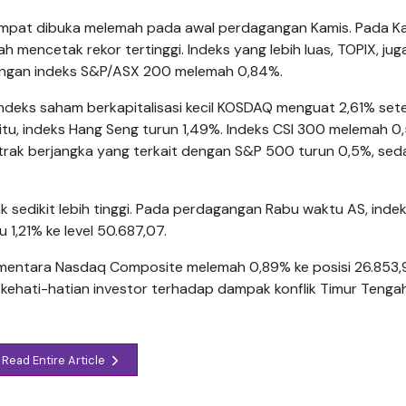
empat dibuka melemah pada awal perdagangan Kamis. Pada K
ah mencetak rekor tertinggi. Indeks yang lebih luas, TOPIX, jug
 dengan indeks S&P/ASX 200 melemah 0,84%.
i indeks saham berkapitalisasi kecil KOSDAQ menguat 2,61% set
 itu, indeks Hang Seng turun 1,49%. Indeks CSI 300 melemah 0
ontrak berjangka yang terkait dengan S&P 500 turun 0,5%, se
 sedikit lebih tinggi. Pada perdagangan Rabu waktu AS, inde
1,21% ke level 50.687,07.
ementara Nasdaq Composite melemah 0,89% ke posisi 26.853,
ehati-hatian investor terhadap dampak konflik Timur Tenga
Read Entire Article