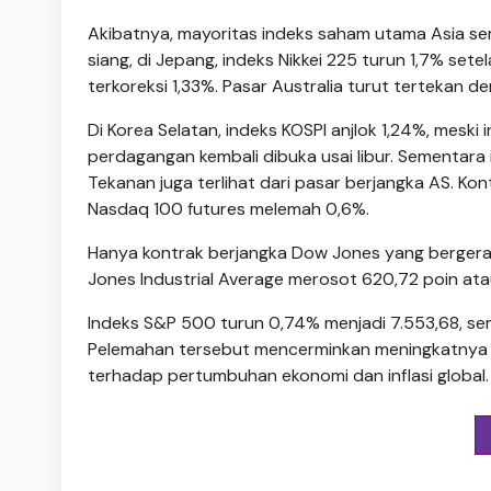
Akibatnya, mayoritas indeks saham utama Asia s
siang, di Jepang, indeks Nikkei 225 turun 1,7% setel
terkoreksi 1,33%. Pasar Australia turut tertekan
Di Korea Selatan, indeks KOSPI anjlok 1,24%, mesk
perdagangan kembali dibuka usai libur. Sementara
Tekanan juga terlihat dari pasar berjangka AS. K
Nasdaq 100 futures melemah 0,6%.
Hanya kontrak berjangka Dow Jones yang bergerak
Jones Industrial Average merosot 620,72 poin atau 
Indeks S&P 500 turun 0,74% menjadi 7.553,68, s
Pelemahan tersebut mencerminkan meningkatnya k
terhadap pertumbuhan ekonomi dan inflasi global.