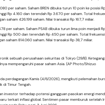
080 per saham. Saham BREN dibuka turun 10 poin ke posisi R
nggi Rp 4.160 dan terendah Rp 3.670 per saham. Total frekue
 saham 426.199 saham. Nilai transaksi Rp 167,7 miliar.
78 per saham. Saham PSAB dibuka turun lima poin menjadi R
inggi Rp 500 dan terendah Rp 450 per saham. Total frekuensi
 saham 814.060 saham. Nilai transaksi Rp 38,7 miliar.
tronik sebuah perusahaan sekuritas di Tokyo (29/8). Ketegan
dalnya mempengaruhi pasar saham Asia. (AP Photo/Shizuo
ada perdagangan Kamis (4/6/2026), mengikuti pelemahan burs
k di Timur Tengah.
ran investor terhadap potensi gangguan pasokan energi men
u terkait inflasi global. Sentimen pasar memburuk setelah I