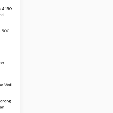
p 4.150
nsi
p 500
gan
a Wall
dorong
ran