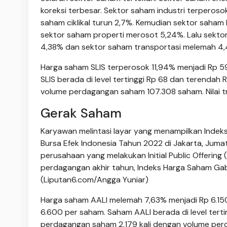
koreksi terbesar. Sektor saham industri terperos
saham ciklikal turun 2,7%. Kemudian sektor saha
sektor saham properti merosot 5,24%. Lalu sektor
4,38% dan sektor saham transportasi melemah 4
Harga saham SLIS terperosok 11,94% menjadi Rp 5
SLIS berada di level tertinggi Rp 68 dan terendah
volume perdagangan saham 107.308 saham. Nilai tr
Gerak Saham
Karyawan melintasi layar yang menampilkan Inde
Bursa Efek Indonesia Tahun 2022 di Jakarta, Juma
perusahaan yang melakukan Initial Public Offerin
perdagangan akhir tahun, Indeks Harga Saham Gabu
(Liputan6.com/Angga Yuniar)
Harga saham AALI melemah 7,63% menjadi Rp 6.150
6.600 per saham. Saham AALI berada di level terti
perdagangan saham 2.179 kali dengan volume perdag