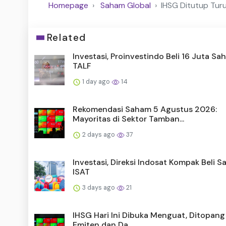
Homepage
Saham Global
IHSG Ditutup Tur
Related
Investasi, Proinvestindo Beli 16 Juta S
TALF
1 day ago
14
Rekomendasi Saham 5 Agustus 2026:
Mayoritas di Sektor Tamban...
2 days ago
37
Investasi, Direksi Indosat Kompak Beli 
ISAT
3 days ago
21
IHSG Hari Ini Dibuka Menguat, Ditopang 
Emiten dan Da...