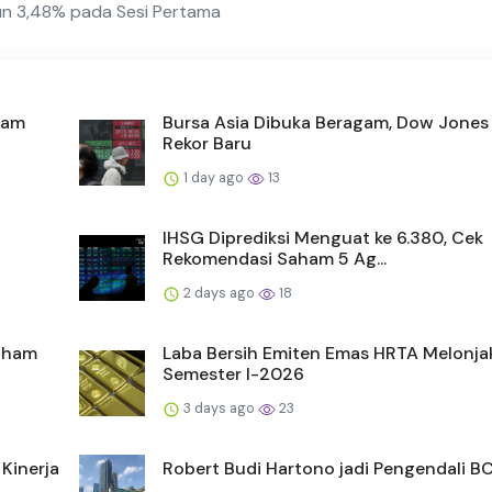
un 3,48% pada Sesi Pertama
aham
Bursa Asia Dibuka Beragam, Dow Jones
Rekor Baru
1 day ago
13
IHSG Diprediksi Menguat ke 6.380, Cek
Rekomendasi Saham 5 Ag...
2 days ago
18
Saham
Laba Bersih Emiten Emas HRTA Melonja
Semester I-2026
3 days ago
23
Kinerja
Robert Budi Hartono jadi Pengendali B