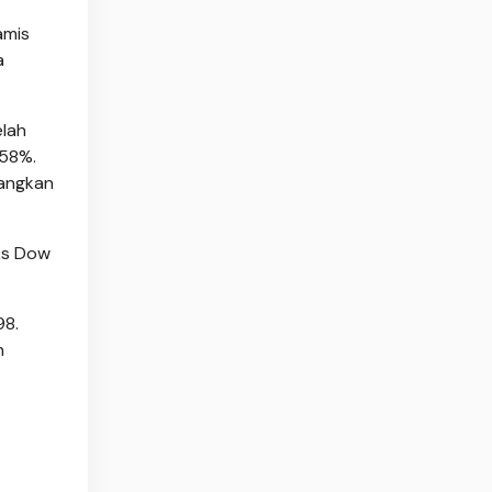
amis
a
elah
,58%.
dangkan
ks Dow
98.
h