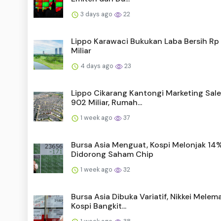
3 days ago
22
Lippo Karawaci Bukukan Laba Bersih Rp
Miliar
4 days ago
23
Lippo Cikarang Kantongi Marketing Sale
902 Miliar, Rumah...
1 week ago
37
Bursa Asia Menguat, Kospi Melonjak 14
Didorong Saham Chip
1 week ago
32
Bursa Asia Dibuka Variatif, Nikkei Mele
Kospi Bangkit...