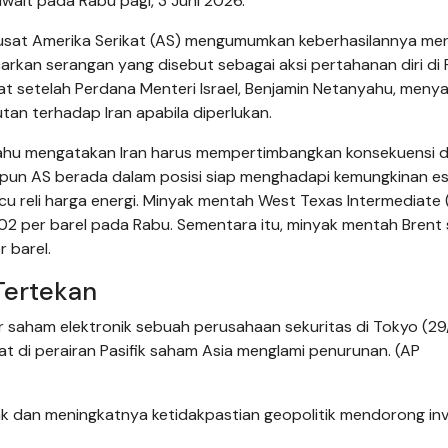
wait pada Rabu pagi, 3 Juni 2026.
 Pusat Amerika Serikat (AS) mengumumkan keberhasilannya m
carkan serangan yang disebut sebagai aksi pertahanan diri di 
at setelah Perdana Menteri Israel, Benjamin Netanyahu, meny
tan terhadap Iran apabila diperlukan.
ahu mengatakan Iran harus mempertimbangkan konsekuensi d
upun AS berada dalam posisi siap menghadapi kemungkinan es
micu reli harga energi. Minyak mentah West Texas Intermediate
6,02 per barel pada Rabu. Sementara itu, minyak mentah Brent
r barel.
Tertekan
r saham elektronik sebuah perusahaan sekuritas di Tokyo (29/
t di perairan Pasifik saham Asia menglami penurunan. (AP
k dan meningkatnya ketidakpastian geopolitik mendorong in