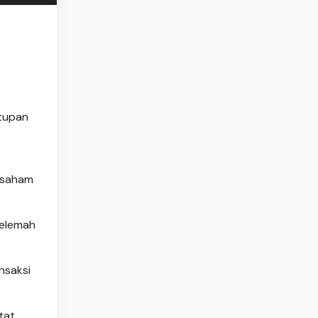
utupan
s saham
melemah
nsaksi
tat