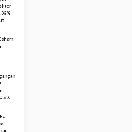
sektor
3,39%,
ut
 Saham
n
agangan
9
an
0,62.
 Rp
nsi
iar.