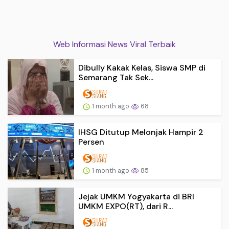
Web Informasi News Viral Terbaik
Dibully Kakak Kelas, Siswa SMP di
Semarang Tak Sek...
1 month ago
68
IHSG Ditutup Melonjak Hampir 2
Persen
1 month ago
85
Jejak UMKM Yogyakarta di BRI
UMKM EXPO(RT), dari R...