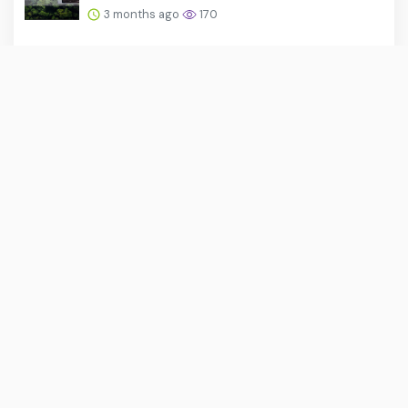
3 months ago
170