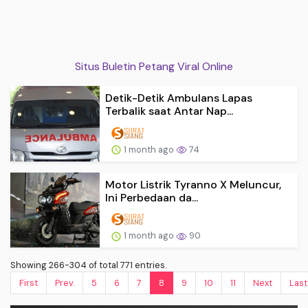
Situs Buletin Petang Viral Online
Detik-Detik Ambulans Lapas
Terbalik saat Antar Nap...
1 month ago
74
Motor Listrik Tyranno X Meluncur,
Ini Perbedaan da...
1 month ago
90
Showing 266-304 of total 771 entries.
First
Prev.
5
6
7
8
9
10
11
Next
Last