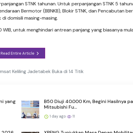
 perpanjangan STNK tahunan. Untuk perpanjangan STNK 5 tahun
a Kendaraan Bermotor (BBNKB), Blokir STNK, dan Pencabutan ber
di domisili masing-masing.
00 WIB, untuk menghindari antrean panjang yang biasanya mula
Read Entire Article
msat Keliling Jadetabek Buka di 14 Titik
ni yang
B50 Diuji 40.000 Km, Begini Hasilnya p
Mitsubishi Fu...
1 day ago
11
S 2026,
XPENG Tunjukkan Masa Depan Mobilitas