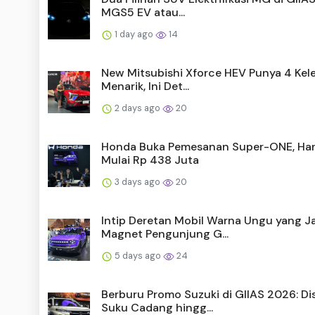
MGS5 EV atau...
1 day ago
14
New Mitsubishi Xforce HEV Punya 4 Kel
Menarik, Ini Det...
2 days ago
20
Honda Buka Pemesanan Super-ONE, Ha
Mulai Rp 438 Juta
3 days ago
20
Intip Deretan Mobil Warna Ungu yang J
Magnet Pengunjung G...
5 days ago
24
Berburu Promo Suzuki di GIIAS 2026: Di
Suku Cadang hingg...