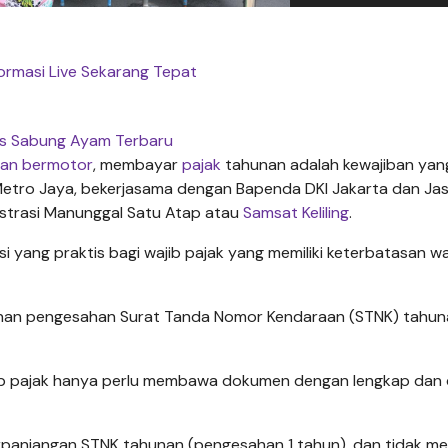
formasi Live Sekarang Tepat
s Sabung Ayam Terbaru
aan bermotor
, membayar
pajak
tahunan adalah kewajiban yan
a Metro Jaya, bekerjasama dengan Bapenda DKI Jakarta dan Ja
istrasi Manunggal Satu Atap atau
Samsat Keliling
.
si yang praktis bagi wajib pajak yang memiliki keterbatasan w
anan pengesahan Surat Tanda Nomor Kendaraan (STNK) tahun
ib pajak hanya perlu membawa dokumen dengan lengkap dan
erpanjangan STNK tahunan (pengesahan 1 tahun), dan tidak me