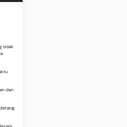
g tidak
sa
aktu
an dan
 datang
layani