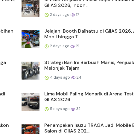
GIIAS 2026, Indon...
2 days ago
17
ebihan
Jelajahi Booth Daihatsu di GIIAS 2026,
Mobil hingga T...
2 days ago
21
rga
Strategi Ban Ini Berbuah Manis, Penjua
Melonjak Tajam
4 days ago
24
adi
Lima Mobil Paling Menarik di Arena Test
GIIAS 2026
5 days ago
32
skon
Penampakan Isuzu TRAGA Jadi Mobile 
Salon di GIIAS 202...