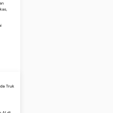
an
kas,
i
ada Truk
 AI di