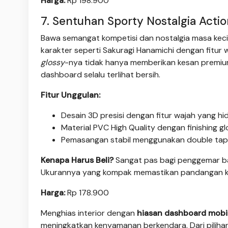
Harga:
Rp 198.900
7. Sentuhan Sporty Nostalgia Acti
Bawa semangat kompetisi dan nostalgia masa kecil
karakter seperti Sakuragi Hanamichi dengan fitur w
glossy
-nya tidak hanya memberikan kesan premiu
dashboard selalu terlihat bersih.
Fitur Unggulan:
Desain 3D presisi dengan fitur wajah yang hid
Material PVC High Quality dengan finishing 
Pemasangan stabil menggunakan double tap
Kenapa Harus Beli?
Sangat pas bagi penggemar b
Ukurannya yang kompak memastikan pandangan ke
Harga:
Rp 178.900
Menghias interior dengan
hiasan dashboard mobi
meningkatkan kenyamanan berkendara. Dari pilihan k