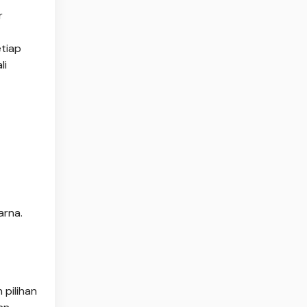
r
tiap
li
arna.
 pilihan