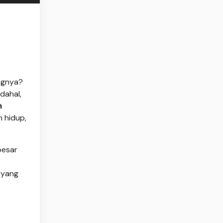
ngnya?
dahal,
n
h hidup,
besar
 yang