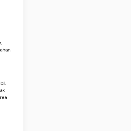
k,
ahan.
il.
dak
area