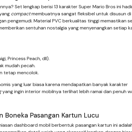
ya? Set lengkap berisi 13 karakter Super Mario Bros ini hadi
 yang
compact
membuatnya sangat fleksibel untuk disusun di
n pengemudi. Material PVC berkualitas tinggi memastikan se
i, memberikan sentuhan nostalgia yang menyenangkan setiap ka
igi, Princess Peach, dll).
dak mudah pecah.
n tetap mencolok.
onomis yang luar biasa karena mendapatkan banyak karakter
g
yang ingin interior mobilnya terlihat lebih ramai dan penuh w
an Boneka Pasangan Kartun Lucu
iasan dashboard mobil berbentuk pasangan kartun ini adalah