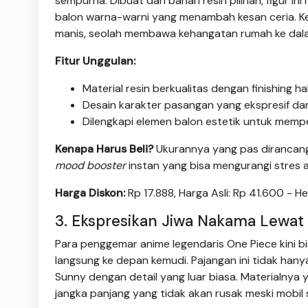
sempurna. Dibuat dari bahan resin pilihan, figur i
balon warna-warni yang menambah kesan ceria. K
manis, seolah membawa kehangatan rumah ke dalam
Fitur Unggulan:
Material resin berkualitas dengan finishing 
Desain karakter pasangan yang ekspresif dan
Dilengkapi elemen balon estetik untuk mempe
Kenapa Harus Beli?
Ukurannya yang pas dirancang
mood booster
instan yang bisa mengurangi stres
Harga Diskon:
Rp 17.888, Harga Asli: Rp 41.600 - 
3. Ekspresikan Jiwa Nakama Lewa
Para penggemar anime legendaris One Piece kini 
langsung ke depan kemudi. Pajangan ini tidak hany
Sunny dengan detail yang luar biasa. Materialnya 
jangka panjang yang tidak akan rusak meski mobil s