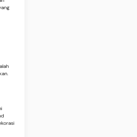
an
yang
alah
kan.
i
nd
ekorasi