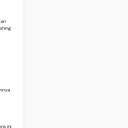
kan
ishing
nnya.
is ini