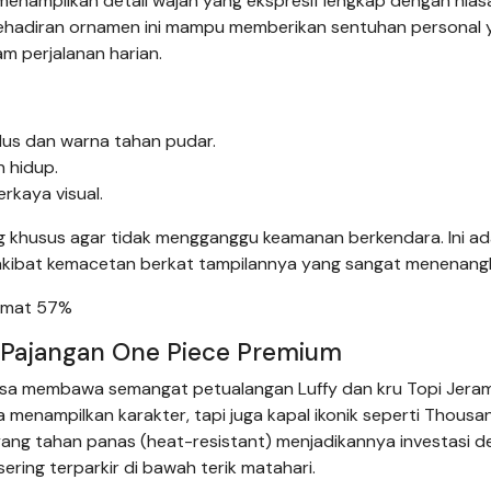
ni menampilkan detail wajah yang ekspresif lengkap dengan hias
ehadiran ornamen ini mampu memberikan sentuhan personal 
 perjalanan harian.
halus dan warna tahan pudar.
 hidup.
rkaya visual.
 khusus agar tidak mengganggu keamanan berkendara. Ini ad
 akibat kemacetan berkat tampilannya yang sangat menenang
Hemat 57%
t Pajangan One Piece Premium
bisa membawa semangat petualangan Luffy dan kru Topi Jeram
a menampilkan karakter, tapi juga kapal ikonik seperti Thousa
yang tahan panas (heat-resistant) menjadikannya investasi d
ering terparkir di bawah terik matahari.