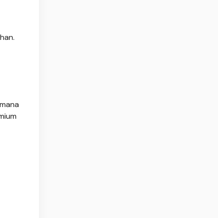
han.
 mana
emium