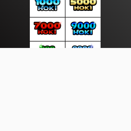
About Us
·
Contact Us
·
Terms & Conditions
·
© suratsiang.com 2026. All rights are reserved