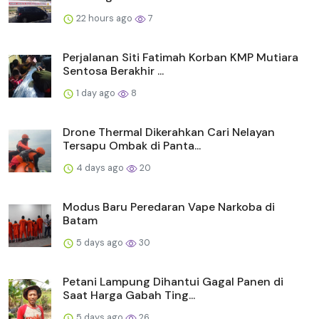
22 hours ago
7
Perjalanan Siti Fatimah Korban KMP Mutiara
Sentosa Berakhir ...
1 day ago
8
Drone Thermal Dikerahkan Cari Nelayan
Tersapu Ombak di Panta...
4 days ago
20
Modus Baru Peredaran Vape Narkoba di
Batam
5 days ago
30
Petani Lampung Dihantui Gagal Panen di
Saat Harga Gabah Ting...
5 days ago
26