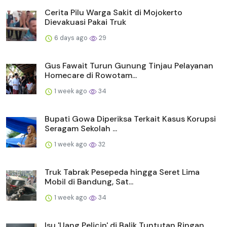
Cerita Pilu Warga Sakit di Mojokerto
Dievakuasi Pakai Truk
6 days ago
29
Gus Fawait Turun Gunung Tinjau Pelayanan
Homecare di Rowotam...
1 week ago
34
Bupati Gowa Diperiksa Terkait Kasus Korupsi
Seragam Sekolah ...
1 week ago
32
Truk Tabrak Pesepeda hingga Seret Lima
Mobil di Bandung, Sat...
1 week ago
34
Isu 'Uang Pelicin' di Balik Tuntutan Ringan