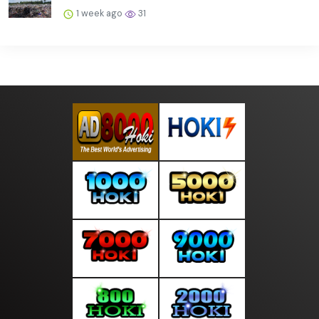
1 week ago
31