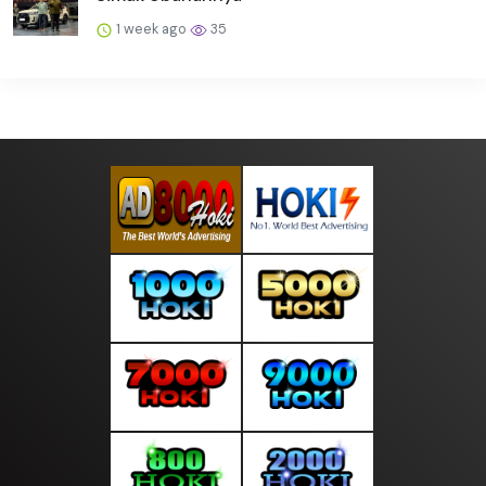
1 week ago
35