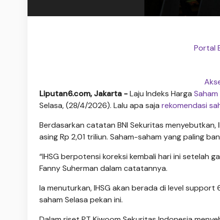
Portal 
Akse
Liputan6.com, Jakarta -
Laju Indeks Harga
Saham
Selasa, (28/4/2026). Lalu apa saja
rekomendasi s
Berdasarkan catatan BNI Sekuritas menyebutkan, I
asing Rp 2,01 triliun. Saham-saham yang paling ban
“IHSG berpotensi koreksi kembali hari ini setelah ga
Fanny Suherman dalam catatannya.
Ia menuturkan, IHSG akan berada di level suppor
saham Selasa pekan ini.
Dalam riset PT Kiwoom Sekuritas Indonesia menyebut