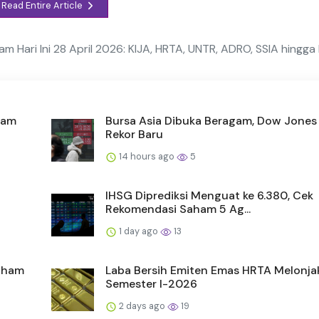
Read Entire Article
 Hari Ini 28 April 2026: KIJA, HRTA, UNTR, ADRO, SSIA hingga
aham
Bursa Asia Dibuka Beragam, Dow Jones
Rekor Baru
14 hours ago
5
IHSG Diprediksi Menguat ke 6.380, Cek
Rekomendasi Saham 5 Ag...
1 day ago
13
Saham
Laba Bersih Emiten Emas HRTA Melonja
Semester I-2026
2 days ago
19