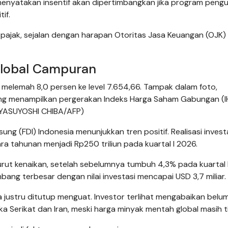
enyatakan insentif akan dipertimbangkan jika program peng
if.
pajak, sejalan dengan harapan Otoritas Jasa Keuangan (OJK)
Global Campuran
melemah 8,0 persen ke level 7.654,66. Tampak dalam foto,
ang menampilkan pergerakan Indeks Harga Saham Gabungan (I
 (YASUYOSHI CHIBA/AFP)
ung (FDI) Indonesia menunjukkan tren positif. Realisasi investa
a tahunan menjadi Rp250 triliun pada kuartal I 2026.
urut kenaikan, setelah sebelumnya tumbuh 4,3% pada kuartal 
ang terbesar dengan nilai investasi mencapai USD 3,7 miliar.
a justru ditutup menguat. Investor terlihat mengabaikan belu
 Serikat dan Iran, meski harga minyak mentah global masih ti