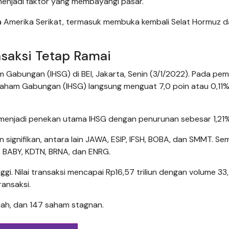
menjadi faktor yang membayangi pasar.
a Amerika Serikat, termasuk membuka kembali Selat Hormuz 
nsaksi Tetap Ramai
m Gabungan (IHSG) di BEI, Jakarta, Senin (3/1/2022). Pada p
ham Gabungan (IHSG) langsung menguat 7,0 poin atau 0,11% d
i menjadi penekan utama IHSG dengan penurunan sebesar 1,21%
n signifikan, antara lain JAWA, ESIP, IFSH, BOBA, dan SMMT. S
 BABY, KDTN, BRNA, dan ENRG.
. Nilai transaksi mencapai Rp16,57 triliun dengan volume 33,1
ansaksi.
h, dan 147 saham stagnan.