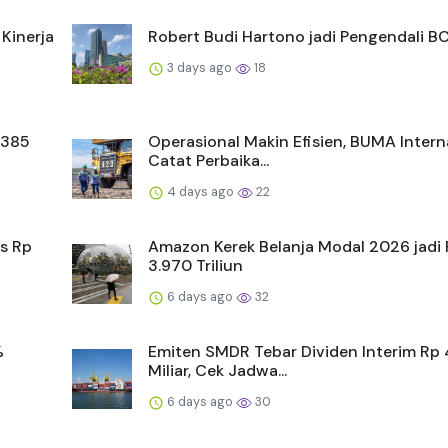
Kinerja
Robert Budi Hartono jadi Pengendali B
3 days ago
18
 385
Operasional Makin Efisien, BUMA Intern
Catat Perbaika...
4 days ago
22
s Rp
Amazon Kerek Belanja Modal 2026 jadi
3.970 Triliun
6 days ago
32
%
Emiten SMDR Tebar Dividen Interim Rp
Miliar, Cek Jadwa...
6 days ago
30