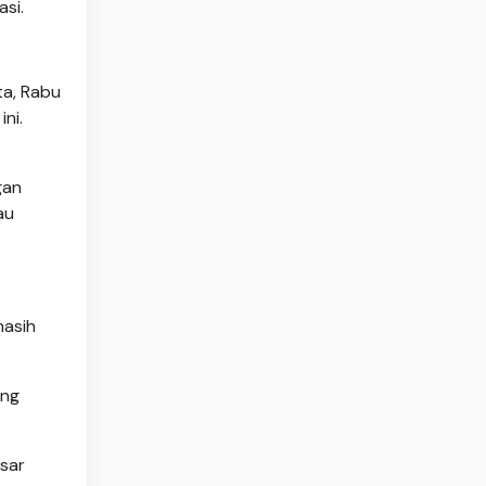
si.
ta, Rabu
ni.
gan
au
masih
ang
asar