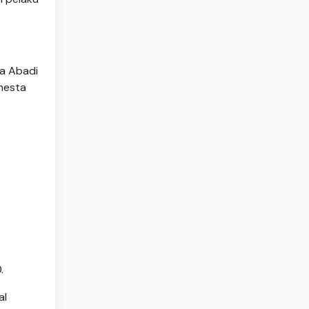
ta Abadi
mesta
00.
al