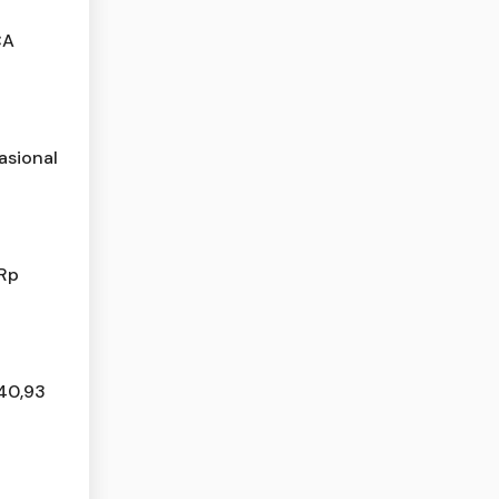
CA
asional
 Rp
 40,93