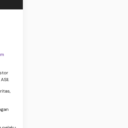
am
stor
ASII.
ritas,
ngan
n pelaku