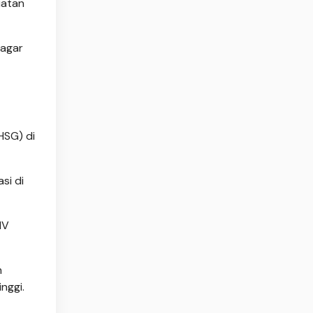
uatan
 agar
HSG) di
si di
IV
m
nggi.