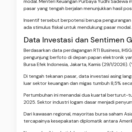
modal. Menteri Keuangan Purbaya Yudhi Sadewa m
pasar yang tengah berjalan menunjukkan hasil posit
Insentif tersebut berpotensi berupa pengurangan 
ada stimulus fiskal untuk mendukung pasar modal.
Data Investasi dan Sentimen 
Berdasarkan data perdagangan RTI Business, IHSG 
pengunjung berfoto di depan papan elektronik y
Bursa Efek Indonesia, Jakarta, Kamis (29/1/2026).
Di tengah tekanan pasar, data investasi asing langs
luar sektor keuangan dan migas tumbuh 8,5% secar
Pertumbuhan ini menandai dua kuartal berturut-t
2025. Sektor industri logam dasar menjadi penyumb
Dari kawasan regional, mayoritas bursa saham Asi
tercapainya kesepakatan diplomatik antara Amerika