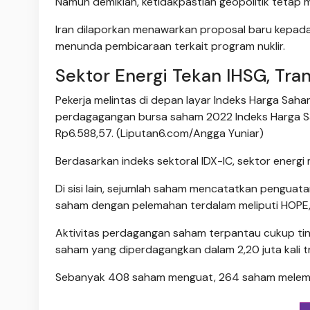
Namun demikian, ketidakpastian geopolitik tetap 
Iran dilaporkan menawarkan proposal baru kepad
menunda pembicaraan terkait program nuklir.
Sektor Energi Tekan IHSG, Tra
Pekerja melintas di depan layar Indeks Harga Saha
perdagagangan bursa saham 2022 Indeks Harga Sa
Rp6.588,57. (Liputan6.com/Angga Yuniar)
Berdasarkan indeks sektoral IDX-IC, sektor energ
Di sisi lain, sejumlah saham mencatatkan penguata
saham dengan pelemahan terdalam meliputi HOPE,
Aktivitas perdagangan saham terpantau cukup tinggi
saham yang diperdagangkan dalam 2,20 juta kali tr
Sebanyak 408 saham menguat, 264 saham melema