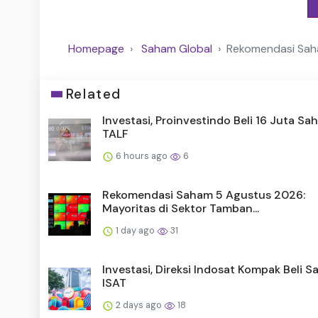
Homepage
Saham Global
Rekomendasi Saham
Related
Investasi, Proinvestindo Beli 16 Juta S
TALF
6 hours ago
6
Rekomendasi Saham 5 Agustus 2026:
Mayoritas di Sektor Tamban...
1 day ago
31
Investasi, Direksi Indosat Kompak Beli 
ISAT
2 days ago
18