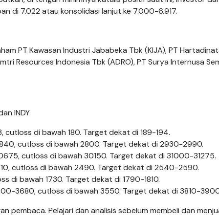
di 7.022 atau konsolidasi lanjut ke 7.000-6.917.
saham PT Kawasan Industri Jababeka Tbk (KIJA), PT Hartadina
amtri Resources Indonesia Tbk (ADRO), PT Surya Internusa Se
 dan INDY
, cutloss di bawah 180. Target dekat di 189-194.
840, cutloss di bawah 2800. Target dekat di 2930-2990.
675, cutloss di bawah 30150. Target dekat di 31000-31275.
10, cutloss di bawah 2490. Target dekat di 2540-2590.
oss di bawah 1730. Target dekat di 1790-1810.
3600-3680, cutloss di bawah 3550. Target dekat di 3810-39
an pembaca. Pelajari dan analisis sebelum membeli dan menju