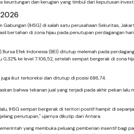
 keuntungan dan kerugian yang timbul dari keputusan investa
 2026
 Gabungan (IHSG) di salah satu perusahaan Sekuritas, Jakar
sil bertahan di zona hijau pada penutupan perdagangan hari i
 Bursa Efek Indonesia (BEI) ditutup melemah pada perdagan
 0,32% ke level 7.106,52, setelah sempat bergerak di zona hij
uga ikut terkoreksi dan ditutup di posisi 686,74.
laskan bahwa tekanan jual yang terjadi pada akhir pekan lalu 
alu, IHSG sempat bergerak di teritori positif hampir di sepanj
ang penutupan," ujarnya dikutip dari Antara.
 pemerintah yang membuka peluang pemberian insentif bagi p