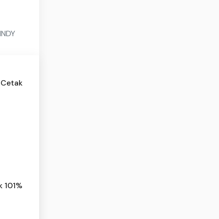
 INDY
 Cetak
k 101%