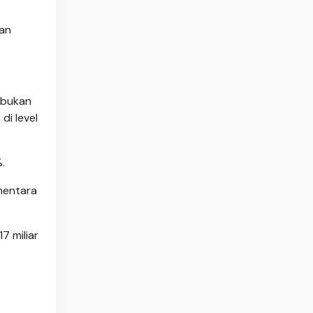
dan
embukan
i level
.
ementara
7 miliar