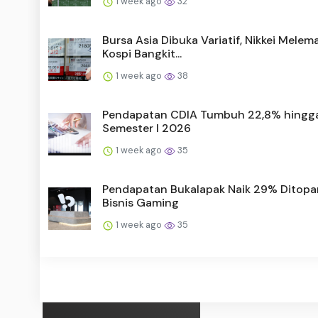
1 week ago
32
Bursa Asia Dibuka Variatif, Nikkei Mele
Kospi Bangkit...
1 week ago
38
Pendapatan CDIA Tumbuh 22,8% hingg
Semester I 2026
1 week ago
35
Pendapatan Bukalapak Naik 29% Ditop
Bisnis Gaming
1 week ago
35