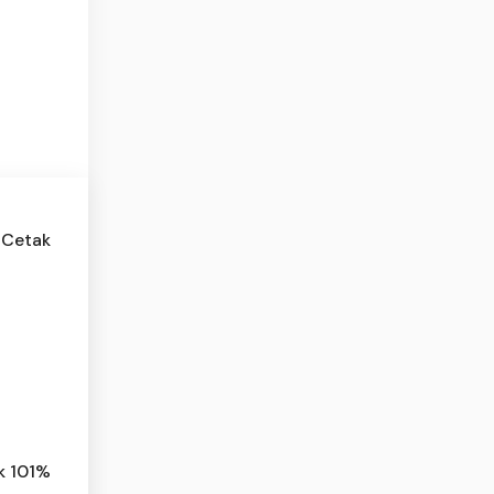
 Cetak
k 101%