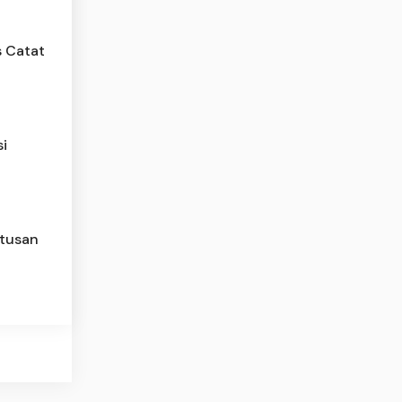
 Catat
i
utusan