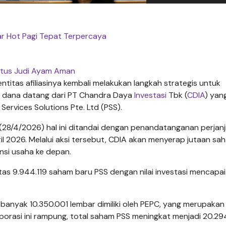
ar Hot Pagi Tepat Terpercaya
itus Judi Ayam Aman
entitas afiliasinya kembali melakukan langkah strategis untuk
an dana datang dari PT Chandra Daya
Investasi
Tbk (
CDIA
) yan
Services Solutions Pte. Ltd (PSS).
 (28/4/2026) hal ini ditandai dengan penandatanganan perjanj
l 2026. Melalui aksi tersebut, CDIA akan menyerap jutaan sa
nsi usaha ke depan.
atas 9.944.119 saham baru PSS dengan nilai investasi mencapa
banyak 10.350.001 lembar dimiliki oleh PEPC, yang merupakan
porasi ini rampung, total saham PSS meningkat menjadi 20.29