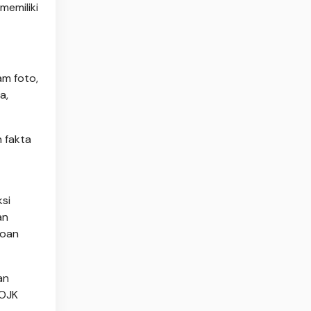
memiliki
am foto,
a,
 fakta
si
an
roan
an
POJK