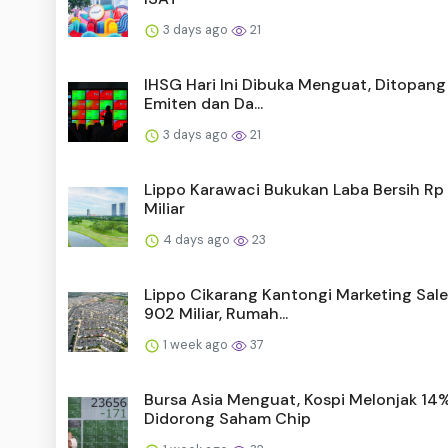
3 days ago
21
IHSG Hari Ini Dibuka Menguat, Ditopang 
Emiten dan Da...
3 days ago
21
Lippo Karawaci Bukukan Laba Bersih Rp
Miliar
4 days ago
23
Lippo Cikarang Kantongi Marketing Sale
902 Miliar, Rumah...
1 week ago
37
Bursa Asia Menguat, Kospi Melonjak 14
Didorong Saham Chip