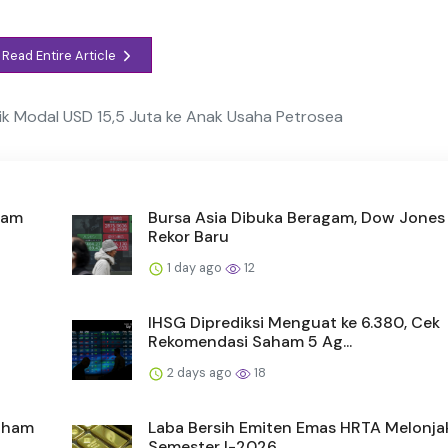
Read Entire Article
ik Modal USD 15,5 Juta ke Anak Usaha Petrosea
aham
Bursa Asia Dibuka Beragam, Dow Jones
Rekor Baru
1 day ago
12
IHSG Diprediksi Menguat ke 6.380, Cek
Rekomendasi Saham 5 Ag...
2 days ago
18
Saham
Laba Bersih Emiten Emas HRTA Melonja
Semester I-2026