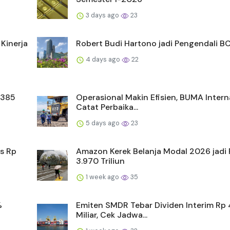
3 days ago
23
Kinerja
Robert Budi Hartono jadi Pengendali B
4 days ago
22
 385
Operasional Makin Efisien, BUMA Intern
Catat Perbaika...
5 days ago
23
s Rp
Amazon Kerek Belanja Modal 2026 jadi
3.970 Triliun
1 week ago
35
%
Emiten SMDR Tebar Dividen Interim Rp
Miliar, Cek Jadwa...