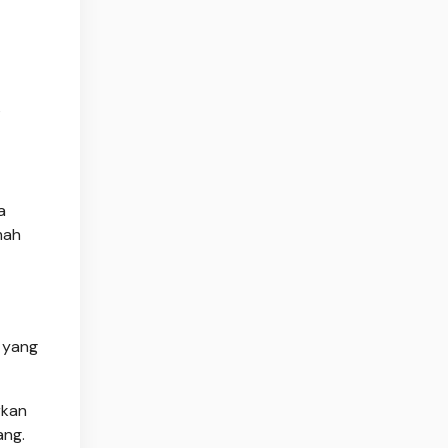
s
a
mah
 yang
rkan
ang.