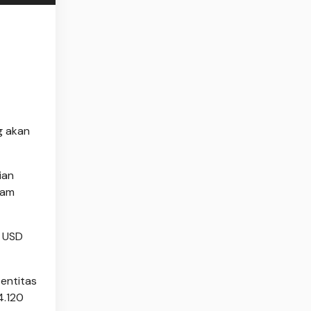
g akan
ian
ham
i USD
 entitas
4.120