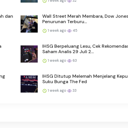
1 week ago
32
mah dan
Wall Street Merah Membara, Dow Jones
Penurunan Terburu...
1 week ago
45
a
IHSG Berpeluang Lesu, Cek Rekomendas
Saham Analis 29 Juli 2...
1 week ago
63
ang
IHSG Ditutup Melemah Menjelang Kep
Suku Bunga The Fed
1 week ago
33