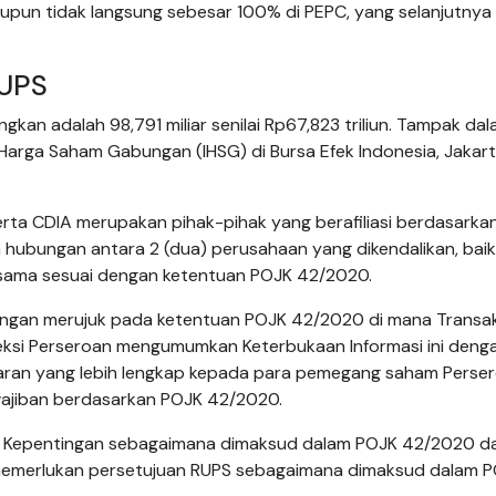
upun tidak langsung sebesar 100% di PEPC, yang selanjutnya 
RUPS
an adalah 98,791 miliar senilai Rp67,823 triliun. Tampak dal
arga Saham Gabungan (IHSG) di Bursa Efek Indonesia, Jakart
rta CDIA merupakan pihak-pihak yang berafiliasi berdasarkan
hubungan antara 2 (dua) perusahaan yang dikendalikan, baik
 sama sesuai dengan ketentuan POJK 42/2020.
engan merujuk pada ketentuan POJK 42/2020 di mana Transak
 Direksi Perseroan mengumumkan Keterbukaan Informasi ini deng
aran yang lebih lengkap kepada para pemegang saham Perse
ajiban berdasarkan POJK 42/2020.
an Kepentingan sebagaimana dimaksud dalam POJK 42/2020 d
k memerlukan persetujuan RUPS sebagaimana dimaksud dalam 