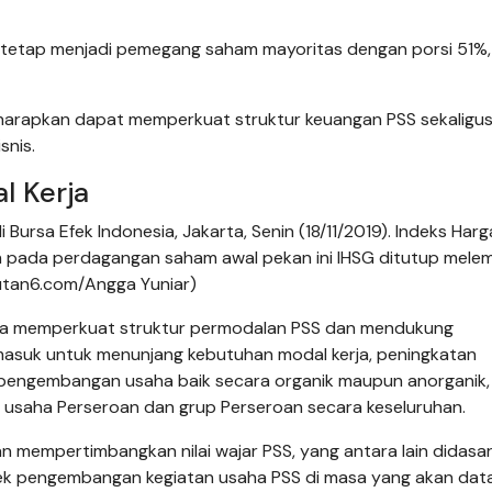
C tetap menjadi pemegang saham mayoritas dengan porsi 51%,
arapkan dapat memperkuat struktur keuangan PSS sekaligu
snis.
l Kerja
 Bursa Efek Indonesia, Jakarta, Senin (18/11/2019). Indeks Harg
 pada perdagangan saham awal pekan ini IHSG ditutup mele
iputan6.com/Angga Yuniar)
gka memperkuat struktur permodalan PSS dan mendukung
asuk untuk menunjang kebutuhan modal kerja, peningkatan
 pengembangan usaha baik secara organik maupun anorganik,
 usaha Perseroan dan grup Perseroan secara keseluruhan.
n mempertimbangkan nilai wajar PSS, yang antara lain didasa
spek pengembangan kegiatan usaha PSS di masa yang akan dat