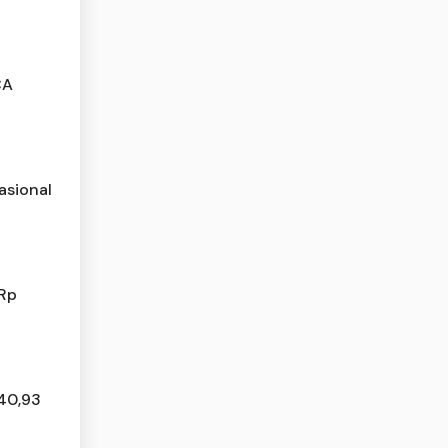
CA
asional
 Rp
 40,93