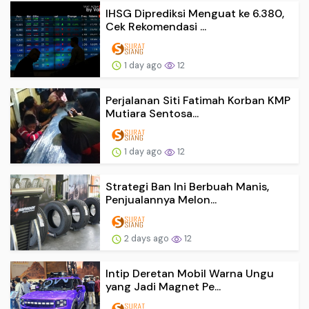
IHSG Diprediksi Menguat ke 6.380,
Cek Rekomendasi ...
1 day ago
12
Perjalanan Siti Fatimah Korban KMP
Mutiara Sentosa...
1 day ago
12
Strategi Ban Ini Berbuah Manis,
Penjualannya Melon...
2 days ago
12
Intip Deretan Mobil Warna Ungu
yang Jadi Magnet Pe...