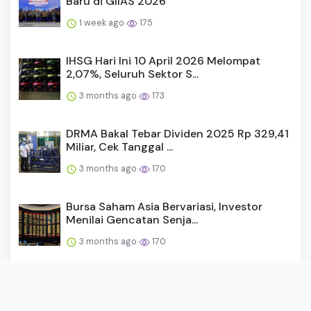
Baru di GIIAS 2026
1 week ago
175
IHSG Hari Ini 10 April 2026 Melompat
2,07%, Seluruh Sektor S...
3 months ago
173
DRMA Bakal Tebar Dividen 2025 Rp 329,41
Miliar, Cek Tanggal ...
3 months ago
170
Bursa Saham Asia Bervariasi, Investor
Menilai Gencatan Senja...
3 months ago
170
Emiten AVIA Sebar Dividen Final Rp 709,24
Miliar, Cek Jadwal...