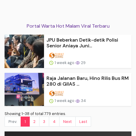
Portal Warta Hot Malam Viral Terbaru
JPU Beberkan Detik-detik Polisi
Senior Aniaya Juni...
1 week ago
29
Raja Jalanan Baru, Hino Rilis Bus RM
280 di GIIAS ...
1 week ago
34
Showing 1-38 of total 779 entries.
Prev.
1
2
3
4
Next
Last