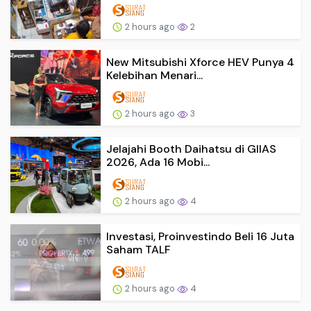
2 hours ago
2
New Mitsubishi Xforce HEV Punya 4
Kelebihan Menari...
2 hours ago
3
Jelajahi Booth Daihatsu di GIIAS
2026, Ada 16 Mobi...
2 hours ago
4
Investasi, Proinvestindo Beli 16 Juta
Saham TALF
2 hours ago
4