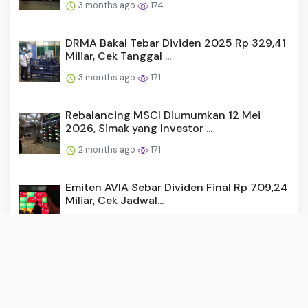
3 months ago
174
DRMA Bakal Tebar Dividen 2025 Rp 329,41
Miliar, Cek Tanggal ...
3 months ago
171
Rebalancing MSCI Diumumkan 12 Mei
2026, Simak yang Investor ...
2 months ago
171
Emiten AVIA Sebar Dividen Final Rp 709,24
Miliar, Cek Jadwal...
3 months ago
169
Emiten POWR Tebar Dividen Final Rp
49,52, Intip Jadwal Pemba...
2 months ago
165