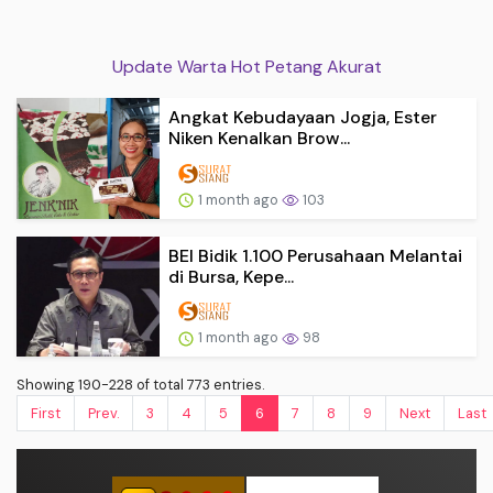
Update Warta Hot Petang Akurat
Angkat Kebudayaan Jogja, Ester
Niken Kenalkan Brow...
1 month ago
103
BEI Bidik 1.100 Perusahaan Melantai
di Bursa, Kepe...
1 month ago
98
Showing 190-228 of total 773 entries.
First
Prev.
3
4
5
6
7
8
9
Next
Last